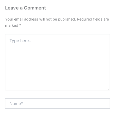
Leave a Comment
Your email address will not be published.
Required fields are
marked
*
Type
here..
Name*