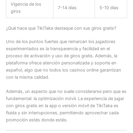
Vigencia de los
7-14 días
5-10 días
giros
¿Qué hace que TikiTaka destaque con sus giros gratis?
Uno de los puntos fuertes que remarcan los jugadores
experimentados es la transparencia y facilidad en el
proceso de activación y uso de giros gratis. Además, la
plataforma ofrece atención personalizada y soporte en
español, algo que no todos los casinos online garantizan
con la misma calidad.
Además, un aspecto que no suele considerarse pero que es
fundamental: la optimización móvil. La experiencia de jugar
con giros gratis en la app o versión móvil de TikiTaka es
fluida y sin interrupciones, permitiendo aprovechar cada
promoción estés donde estés.