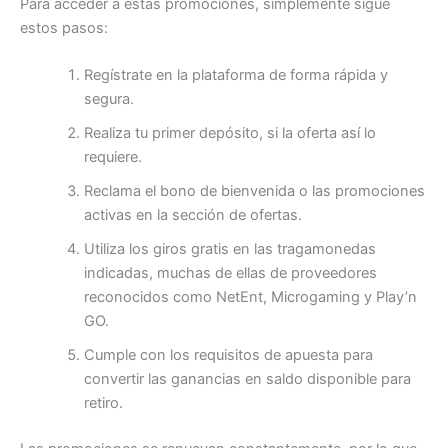
Para acceder a estas promociones, simplemente sigue
estos pasos:
Regístrate en la plataforma de forma rápida y
segura.
Realiza tu primer depósito, si la oferta así lo
requiere.
Reclama el bono de bienvenida o las promociones
activas en la sección de ofertas.
Utiliza los giros gratis en las tragamonedas
indicadas, muchas de ellas de proveedores
reconocidos como NetEnt, Microgaming y Play’n
GO.
Cumple con los requisitos de apuesta para
convertir las ganancias en saldo disponible para
retiro.