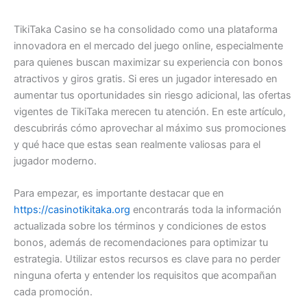
TikiTaka Casino se ha consolidado como una plataforma
innovadora en el mercado del juego online, especialmente
para quienes buscan maximizar su experiencia con bonos
atractivos y giros gratis. Si eres un jugador interesado en
aumentar tus oportunidades sin riesgo adicional, las ofertas
vigentes de TikiTaka merecen tu atención. En este artículo,
descubrirás cómo aprovechar al máximo sus promociones
y qué hace que estas sean realmente valiosas para el
jugador moderno.
Para empezar, es importante destacar que en
https://casinotikitaka.org
encontrarás toda la información
actualizada sobre los términos y condiciones de estos
bonos, además de recomendaciones para optimizar tu
estrategia. Utilizar estos recursos es clave para no perder
ninguna oferta y entender los requisitos que acompañan
cada promoción.