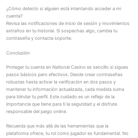
¿Cómo detecto si alguien está intentando acceder a mi
cuenta?
Revisa las notificaciones de inicio de sesión y movimientos
extraños en tu historial. Si sospechas algo, cambia tu
contraseña y contacta soporte.
Conclusión
Proteger tu cuenta en National Casino es sencillo si sigues
pasos básicos pero efectivos. Desde crear contraseñas
robustas hasta activar la verificación en dos pasos y
mantener tu información actualizada, cada medida suma
para blindar tu perfil. Este cuidado es un reflejo de la
importancia que tiene para ti la seguridad y el disfrute
responsable del juego online.
Recuerda que más allá de las herramientas que la
plataforma ofrece, tu rol como jugador es fundamental. No