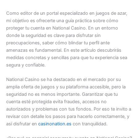
Como editor de un portal especializado en juegos de azar,
mi objetivo es ofrecerte una guía práctica sobre cómo
proteger tu cuenta en National Casino. En un entorno
donde la seguridad es clave para disfrutar sin
preocupaciones, saber cómo blindar tu perfil ante
amenazas es fundamental. En este artículo descubrirás
medidas concretas y sencillas para que tu experiencia sea
segura y confiable.
National Casino se ha destacado en el mercado por su
amplia oferta de juegos y su plataforma accesible, pero la
seguridad no es menos importante. Garantizar que tu
cuenta esté protegida evita fraudes, accesos no
autorizados y problemas con tus fondos. Por eso te invito a
revisar con detalle los pasos para hacerlo correctamente, y
así disfrutar en
casinonation.es
con tranquilidad.