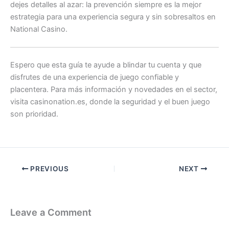
dejes detalles al azar: la prevención siempre es la mejor
estrategia para una experiencia segura y sin sobresaltos en
National Casino.
Espero que esta guía te ayude a blindar tu cuenta y que
disfrutes de una experiencia de juego confiable y
placentera. Para más información y novedades en el sector,
visita casinonation.es, donde la seguridad y el buen juego
son prioridad.
PREVIOUS
NEXT
Leave a Comment