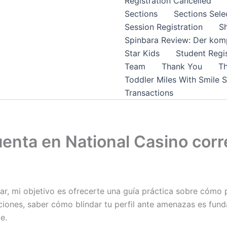
Registration Cancelled
Sections
Sections Sele
Session Registration
S
Spinbara Review: Der komp
Star Kids
Student Regis
Team
Thank You
Th
Toddler Miles With Smile 
Transactions
uenta en National Casino cor
r, mi objetivo es ofrecerte una guía práctica sobre cómo 
ciones, saber cómo blindar tu perfil ante amenazas es fun
e.