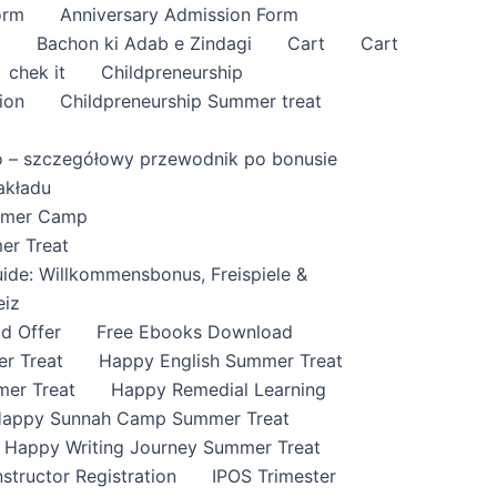
orm
Anniversary Admission Form
i
Bachon ki Adab e Zindagi
Cart
Cart
chek it
Childpreneurship
ion
Childpreneurship Summer treat
o – szczegółowy przewodnik po bonusie
akładu
ummer Camp
er Treat
ide: Willkommensbonus, Freispiele &
eiz
id Offer
Free Ebooks Download
r Treat
Happy English Summer Treat
mer Treat
Happy Remedial Learning
appy Sunnah Camp Summer Treat
Happy Writing Journey Summer Treat
nstructor Registration
IPOS Trimester