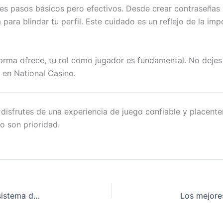
ues pasos básicos pero efectivos. Desde crear contraseñas 
ra blindar tu perfil. Este cuidado es un reflejo de la impor
orma ofrece, tu rol como jugador es fundamental. No dejes d
 en National Casino.
 disfrutes de una experiencia de juego confiable y placent
o son prioridad.
¿Merece la pena jugar en Amunra Casino por su sistema de rastreo de pagos?