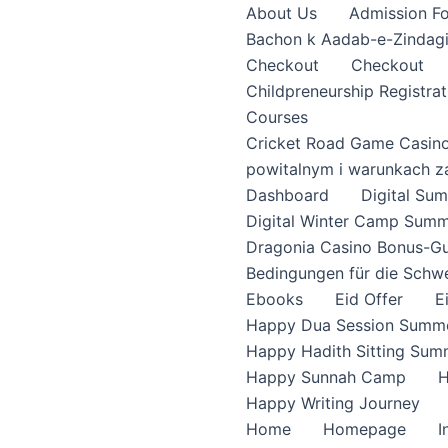
About Us
Admission F
Bachon k Aadab-e-Zindag
Checkout
Checkout
Childpreneurship Registrat
Courses
Cricket Road Game Casin
powitalnym i warunkach z
Dashboard
Digital S
Digital Winter Camp Summ
Dragonia Casino Bonus-Gu
Bedingungen für die Schw
Ebooks
Eid Offer
E
Happy Dua Session Summe
Happy Hadith Sitting Sum
Happy Sunnah Camp
H
Happy Writing Journey
Home
Homepage
I