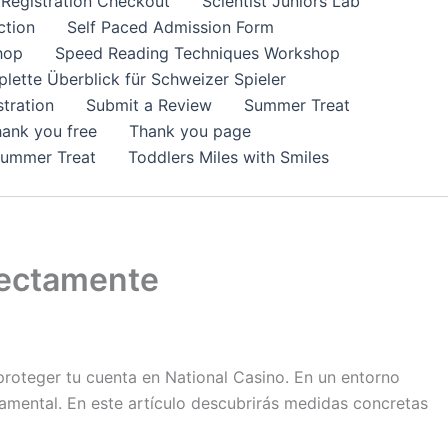
Registration Checkout
Scientist Juniors Lab
ction
Self Paced Admission Form
hop
Speed Reading Techniques Workshop
lette Überblick für Schweizer Spieler
tration
Submit a Review
Summer Treat
ank you free
Thank you page
Summer Treat
Toddlers Miles with Smiles
rectamente
proteger tu cuenta en National Casino. En un entorno
damental. En este artículo descubrirás medidas concretas