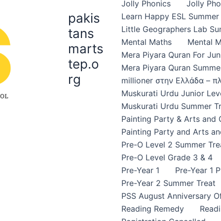
Jolly Phonics
Jolly Ph
pakis
Learn Happy ESL Summer 
Little Geographers Lab S
tans
Mental Maths
Mental 
marts
Mera Piyara Quran For Jun
tep.o
Mera Piyara Quran Summer
rg
millioner στην Ελλάδα – 
Muskurati Urdu Junior Leve
Muskurati Urdu Summer Tr
Painting Party & Arts and
Painting Party and Arts an
Pre-O Level 2 Summer Tre
Pre-O Level Grade 3 & 4
Pre-Year 1
Pre-Year 1 
Pre-Year 2 Summer Treat
PSS August Anniversary Of
Reading Remedy
Read