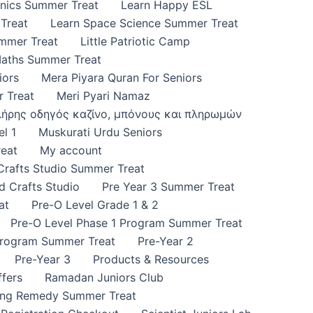
onics Summer Treat
Learn Happy ESL
Treat
Learn Space Science Summer Treat
ummer Treat
Little Patriotic Camp
Maths Summer Treat
iors
Mera Piyara Quran For Seniors
 Treat
Meri Pyari Namaz
πλήρης οδηγός καζίνο, μπόνους και πληρωμών
l 1
Muskurati Urdu Seniors
eat
My account
 Crafts Studio Summer Treat
d Crafts Studio
Pre Year 3 Summer Treat
at
Pre-O Level Grade 1 & 2
Pre-O Level Phase 1 Program Summer Treat
Program Summer Treat
Pre-Year 2
Pre-Year 3
Products & Resources
fers
Ramadan Juniors Club
ing Remedy Summer Treat