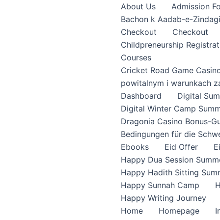
About Us
Admission F
Bachon k Aadab-e-Zindag
Checkout
Checkout
Childpreneurship Registrat
Courses
Cricket Road Game Casin
powitalnym i warunkach z
Dashboard
Digital S
Digital Winter Camp Summ
Dragonia Casino Bonus-Gu
Bedingungen für die Schw
Ebooks
Eid Offer
E
Happy Dua Session Summe
Happy Hadith Sitting Sum
Happy Sunnah Camp
H
Happy Writing Journey
Home
Homepage
I