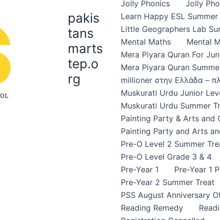
Jolly Phonics
Jolly Ph
pakis
Learn Happy ESL Summer 
Little Geographers Lab S
tans
Mental Maths
Mental 
marts
Mera Piyara Quran For Jun
tep.o
Mera Piyara Quran Summer
rg
millioner στην Ελλάδα – 
Muskurati Urdu Junior Leve
Muskurati Urdu Summer Tr
Painting Party & Arts and
Painting Party and Arts an
Pre-O Level 2 Summer Tre
Pre-O Level Grade 3 & 4
Pre-Year 1
Pre-Year 1 
Pre-Year 2 Summer Treat
PSS August Anniversary Of
Reading Remedy
Read