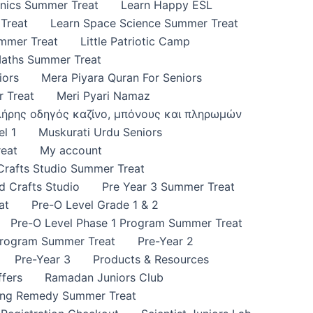
onics Summer Treat
Learn Happy ESL
Treat
Learn Space Science Summer Treat
ummer Treat
Little Patriotic Camp
Maths Summer Treat
iors
Mera Piyara Quran For Seniors
 Treat
Meri Pyari Namaz
πλήρης οδηγός καζίνο, μπόνους και πληρωμών
l 1
Muskurati Urdu Seniors
eat
My account
 Crafts Studio Summer Treat
d Crafts Studio
Pre Year 3 Summer Treat
at
Pre-O Level Grade 1 & 2
Pre-O Level Phase 1 Program Summer Treat
Program Summer Treat
Pre-Year 2
Pre-Year 3
Products & Resources
fers
Ramadan Juniors Club
ing Remedy Summer Treat