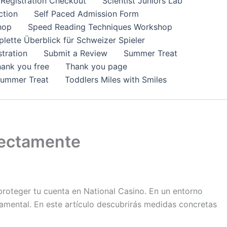
Registration Checkout
Scientist Juniors Lab
ction
Self Paced Admission Form
hop
Speed Reading Techniques Workshop
lette Überblick für Schweizer Spieler
tration
Submit a Review
Summer Treat
ank you free
Thank you page
Summer Treat
Toddlers Miles with Smiles
rectamente
proteger tu cuenta en National Casino. En un entorno
damental. En este artículo descubrirás medidas concretas