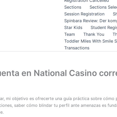
Registration Cancelled
Sections
Sections Sele
Session Registration
S
Spinbara Review: Der komp
Star Kids
Student Regis
Team
Thank You
Th
Toddler Miles With Smile 
Transactions
uenta en National Casino cor
r, mi objetivo es ofrecerte una guía práctica sobre cómo 
ciones, saber cómo blindar tu perfil ante amenazas es fun
e.