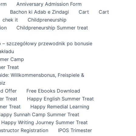
orm
Anniversary Admission Form
i
Bachon ki Adab e Zindagi
Cart
Cart
chek it
Childpreneurship
ion
Childpreneurship Summer treat
o – szczegółowy przewodnik po bonusie
akładu
ummer Camp
er Treat
ide: Willkommensbonus, Freispiele &
eiz
id Offer
Free Ebooks Download
r Treat
Happy English Summer Treat
mer Treat
Happy Remedial Learning
appy Sunnah Camp Summer Treat
Happy Writing Journey Summer Treat
nstructor Registration
IPOS Trimester