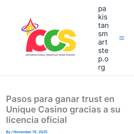
Skip
pa
to
kis
content
tan
sm
art
ste
p.o
rg
Pasos para ganar trust en
Unique Casino gracias a su
licencia oficial
By
/
November 19, 2025