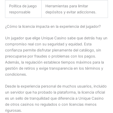
Política de juego
Herramientas para limitar
responsable
depósitos y evitar adicciones.
¿Cómo la licencia impacta en la experiencia del jugador?
Un jugador que elige Unique Casino sabe que detrás hay un
compromiso real con su seguridad y equidad. Esta
confianza permite disfrutar plenamente del catálogo, sin
preocuparse por fraudes o problemas con los pagos.
Además, la regulación establece tiempos máximos para la
gestión de retiros y exige transparencia en los términos y
condiciones.
Desde la experiencia personal de muchos usuarios, incluido
un servidor que ha probado la plataforma, la licencia oficial
es un sello de tranquilidad que diferencia a Unique Casino
de otros casinos no regulados o con licencias menos
rigurosas.