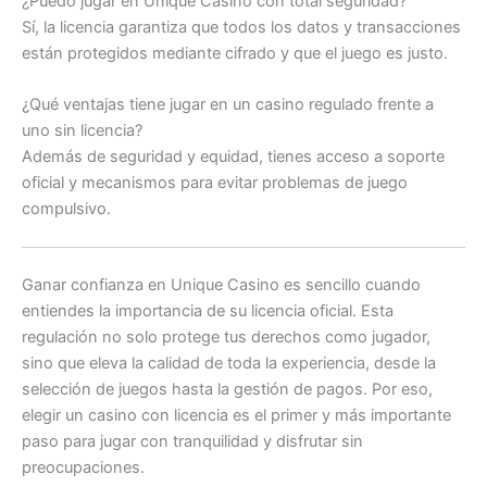
¿Puedo jugar en Unique Casino con total seguridad?
Sí, la licencia garantiza que todos los datos y transacciones
están protegidos mediante cifrado y que el juego es justo.
¿Qué ventajas tiene jugar en un casino regulado frente a
uno sin licencia?
Además de seguridad y equidad, tienes acceso a soporte
oficial y mecanismos para evitar problemas de juego
compulsivo.
Ganar confianza en Unique Casino es sencillo cuando
entiendes la importancia de su licencia oficial. Esta
regulación no solo protege tus derechos como jugador,
sino que eleva la calidad de toda la experiencia, desde la
selección de juegos hasta la gestión de pagos. Por eso,
elegir un casino con licencia es el primer y más importante
paso para jugar con tranquilidad y disfrutar sin
preocupaciones.