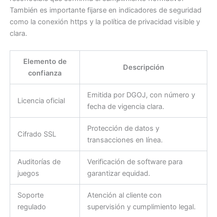
También es importante fijarse en indicadores de seguridad
como la conexión https y la política de privacidad visible y
clara.
Elemento de
Descripción
confianza
Emitida por DGOJ, con número y
Licencia oficial
fecha de vigencia clara.
Protección de datos y
Cifrado SSL
transacciones en línea.
Auditorías de
Verificación de software para
juegos
garantizar equidad.
Soporte
Atención al cliente con
regulado
supervisión y cumplimiento legal.