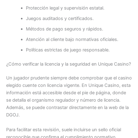
Protección legal y supervisión estatal.
Juegos auditados y certificados.
Métodos de pago seguros y rápidos.
Atención al cliente bajo normativas oficiales.
Políticas estrictas de juego responsable.
¿Cómo verificar la licencia y la seguridad en Unique Casino?
Un jugador prudente siempre debe comprobar que el casino
elegido cuente con licencia vigente. En Unique Casino, esta
información está accesible desde el pie de página, donde
se detalla el organismo regulador y número de licencia.
Además, se puede contrastar directamente en la web de la
DGOJ.
Para facilitar esta revisión, suele incluirse un sello oficial
reconocible que confirma el cumplimiento normativo.