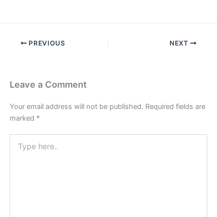
PREVIOUS
NEXT
Leave a Comment
Your email address will not be published.
Required fields are
marked
*
Type
here..