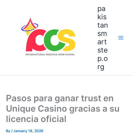
Skip
pa
to
kis
content
tan
sm
art
ste
p.o
rg
Pasos para ganar trust en
Unique Casino gracias a su
licencia oficial
By
/
January 18, 2026