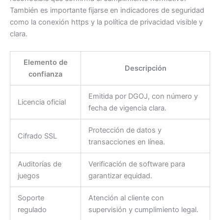
También es importante fijarse en indicadores de seguridad
como la conexión https y la política de privacidad visible y
clara.
Elemento de
Descripción
confianza
Emitida por DGOJ, con número y
Licencia oficial
fecha de vigencia clara.
Protección de datos y
Cifrado SSL
transacciones en línea.
Auditorías de
Verificación de software para
juegos
garantizar equidad.
Soporte
Atención al cliente con
regulado
supervisión y cumplimiento legal.