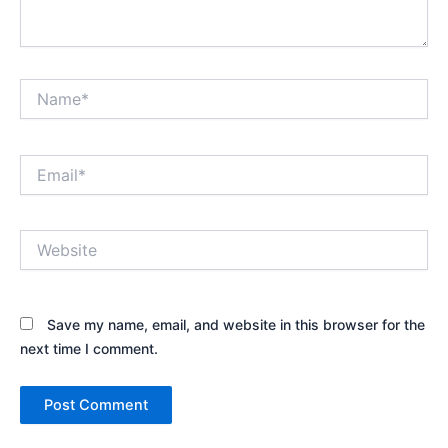
Name*
Email*
Website
Save my name, email, and website in this browser for the
next time I comment.