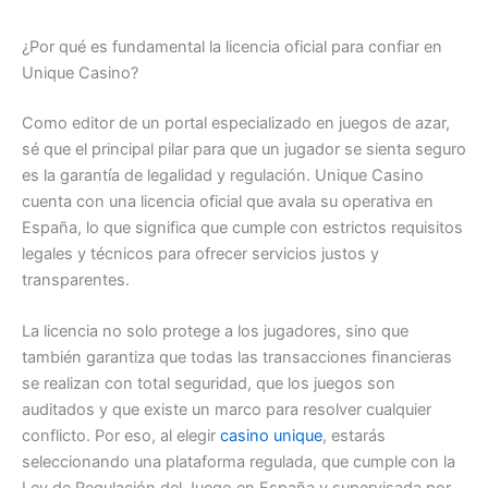
¿Por qué es fundamental la licencia oficial para confiar en
Unique Casino?
Como editor de un portal especializado en juegos de azar,
sé que el principal pilar para que un jugador se sienta seguro
es la garantía de legalidad y regulación. Unique Casino
cuenta con una licencia oficial que avala su operativa en
España, lo que significa que cumple con estrictos requisitos
legales y técnicos para ofrecer servicios justos y
transparentes.
La licencia no solo protege a los jugadores, sino que
también garantiza que todas las transacciones financieras
se realizan con total seguridad, que los juegos son
auditados y que existe un marco para resolver cualquier
conflicto. Por eso, al elegir
casino unique
, estarás
seleccionando una plataforma regulada, que cumple con la
Ley de Regulación del Juego en España y supervisada por