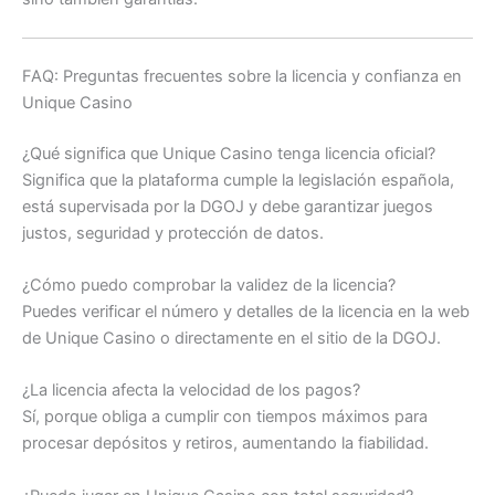
FAQ: Preguntas frecuentes sobre la licencia y confianza en
Unique Casino
¿Qué significa que Unique Casino tenga licencia oficial?
Significa que la plataforma cumple la legislación española,
está supervisada por la DGOJ y debe garantizar juegos
justos, seguridad y protección de datos.
¿Cómo puedo comprobar la validez de la licencia?
Puedes verificar el número y detalles de la licencia en la web
de Unique Casino o directamente en el sitio de la DGOJ.
¿La licencia afecta la velocidad de los pagos?
Sí, porque obliga a cumplir con tiempos máximos para
procesar depósitos y retiros, aumentando la fiabilidad.