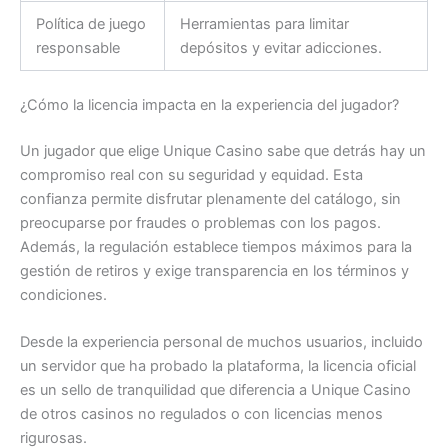
Política de juego
Herramientas para limitar
responsable
depósitos y evitar adicciones.
¿Cómo la licencia impacta en la experiencia del jugador?
Un jugador que elige Unique Casino sabe que detrás hay un
compromiso real con su seguridad y equidad. Esta
confianza permite disfrutar plenamente del catálogo, sin
preocuparse por fraudes o problemas con los pagos.
Además, la regulación establece tiempos máximos para la
gestión de retiros y exige transparencia en los términos y
condiciones.
Desde la experiencia personal de muchos usuarios, incluido
un servidor que ha probado la plataforma, la licencia oficial
es un sello de tranquilidad que diferencia a Unique Casino
de otros casinos no regulados o con licencias menos
rigurosas.