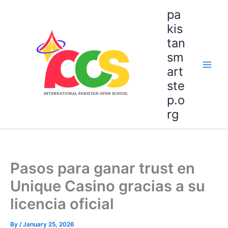
Skip
pa
to
kis
content
tan
sm
art
ste
p.o
rg
Pasos para ganar trust en
Unique Casino gracias a su
licencia oficial
By
/
January 25, 2026