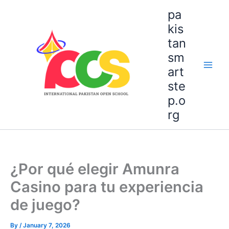
Skip
pa
to
kis
content
tan
sm
art
ste
p.o
rg
¿Por qué elegir Amunra
Casino para tu experiencia
de juego?
By
/
January 7, 2026