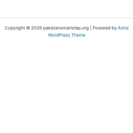
Copyright © 2026 pakistansmartstep.org | Powered by
Astra
WordPress Theme