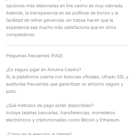
opciones más elaboradas en live casino es muy valorada.
Además, la transparencia en las políticas de bonos y la
facilidad de retirar ganancias sin trabas hacen que la
experiencia sea mucho más satisfactoria que en otros
competidores.
Preguntas frecuentes (FAQ)
¿Es seguro jugar en Amunra Casino?
Sí, la plataforma cuenta con licencias oficiales, cifrado SSL y
auditorías frecuentes que garantizan un entorno seguro y
justo.
¿Qué métodos de pago están disponibles?
Incluye tarjetas bancarias, transferencias, monederos
electrónicos y criptomonedas como Bitcoin y Ethereum.
¿Cómo es la atención al cliente?