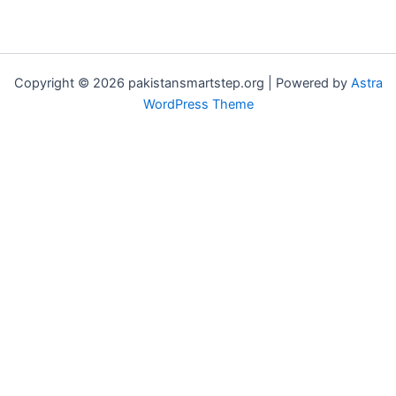
Copyright © 2026 pakistansmartstep.org | Powered by
Astra
WordPress Theme