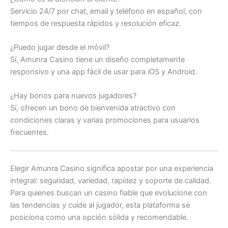
Servicio 24/7 por chat, email y teléfono en español, con
tiempos de respuesta rápidos y resolución eficaz.
¿Puedo jugar desde el móvil?
Sí, Amunra Casino tiene un diseño completamente
responsivo y una app fácil de usar para iOS y Android.
¿Hay bonos para nuevos jugadores?
Sí, ofrecen un bono de bienvenida atractivo con
condiciones claras y varias promociones para usuarios
frecuentes.
Elegir Amunra Casino significa apostar por una experiencia
integral: seguridad, variedad, rapidez y soporte de calidad.
Para quienes buscan un casino fiable que evolucione con
las tendencias y cuide al jugador, esta plataforma se
posiciona como una opción sólida y recomendable.