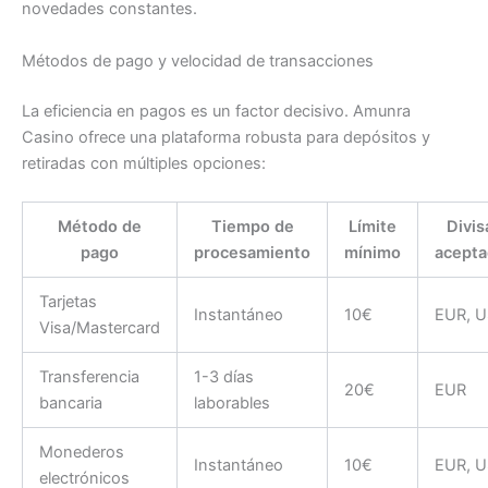
novedades constantes.
Métodos de pago y velocidad de transacciones
La eficiencia en pagos es un factor decisivo. Amunra
Casino ofrece una plataforma robusta para depósitos y
retiradas con múltiples opciones:
Método de
Tiempo de
Límite
Divis
pago
procesamiento
mínimo
acepta
Tarjetas
Instantáneo
10€
EUR, 
Visa/Mastercard
Transferencia
1-3 días
20€
EUR
bancaria
laborables
Monederos
Instantáneo
10€
EUR, 
electrónicos