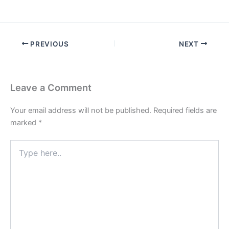
PREVIOUS
NEXT
Leave a Comment
Your email address will not be published.
Required fields are
marked
*
Type
here..