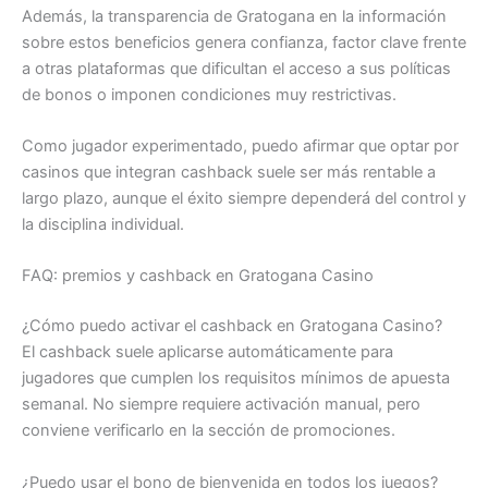
Además, la transparencia de Gratogana en la información
sobre estos beneficios genera confianza, factor clave frente
a otras plataformas que dificultan el acceso a sus políticas
de bonos o imponen condiciones muy restrictivas.
Como jugador experimentado, puedo afirmar que optar por
casinos que integran cashback suele ser más rentable a
largo plazo, aunque el éxito siempre dependerá del control y
la disciplina individual.
FAQ: premios y cashback en Gratogana Casino
¿Cómo puedo activar el cashback en Gratogana Casino?
El cashback suele aplicarse automáticamente para
jugadores que cumplen los requisitos mínimos de apuesta
semanal. No siempre requiere activación manual, pero
conviene verificarlo en la sección de promociones.
¿Puedo usar el bono de bienvenida en todos los juegos?