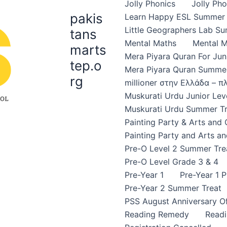
Jolly Phonics
Jolly Ph
pakis
Learn Happy ESL Summer 
Little Geographers Lab S
tans
Mental Maths
Mental 
marts
Mera Piyara Quran For Jun
tep.o
Mera Piyara Quran Summer
rg
millioner στην Ελλάδα – 
Muskurati Urdu Junior Leve
Muskurati Urdu Summer Tr
Painting Party & Arts and
Painting Party and Arts an
Pre-O Level 2 Summer Tre
Pre-O Level Grade 3 & 4
Pre-Year 1
Pre-Year 1 
Pre-Year 2 Summer Treat
PSS August Anniversary Of
Reading Remedy
Read