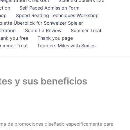
Registration Checkout
Scientist Juniors Lab
ction
Self Paced Admission Form
hop
Speed Reading Techniques Workshop
lette Überblick für Schweizer Spieler
tration
Submit a Review
Summer Treat
ank you free
Thank you page
Summer Treat
Toddlers Miles with Smiles
es y sus beneficios
stema de promociones diseñado específicamente para