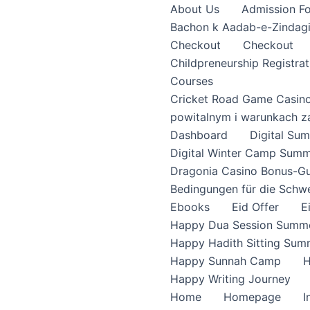
About Us
Admission F
Bachon k Aadab-e-Zindag
Checkout
Checkout
Childpreneurship Registrat
Courses
Cricket Road Game Casin
powitalnym i warunkach z
Dashboard
Digital S
Digital Winter Camp Summ
Dragonia Casino Bonus-Gu
Bedingungen für die Schw
Ebooks
Eid Offer
E
Happy Dua Session Summe
Happy Hadith Sitting Sum
Happy Sunnah Camp
H
Happy Writing Journey
Home
Homepage
I