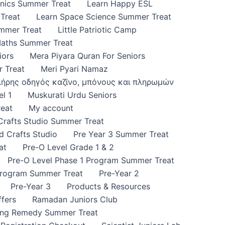
onics Summer Treat
Learn Happy ESL
Treat
Learn Space Science Summer Treat
ummer Treat
Little Patriotic Camp
Maths Summer Treat
iors
Mera Piyara Quran For Seniors
 Treat
Meri Pyari Namaz
πλήρης οδηγός καζίνο, μπόνους και πληρωμών
l 1
Muskurati Urdu Seniors
eat
My account
 Crafts Studio Summer Treat
d Crafts Studio
Pre Year 3 Summer Treat
at
Pre-O Level Grade 1 & 2
Pre-O Level Phase 1 Program Summer Treat
Program Summer Treat
Pre-Year 2
Pre-Year 3
Products & Resources
fers
Ramadan Juniors Club
ing Remedy Summer Treat