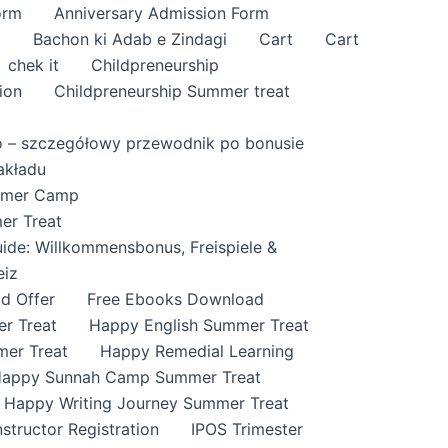
orm
Anniversary Admission Form
i
Bachon ki Adab e Zindagi
Cart
Cart
chek it
Childpreneurship
ion
Childpreneurship Summer treat
o – szczegółowy przewodnik po bonusie
akładu
ummer Camp
er Treat
ide: Willkommensbonus, Freispiele &
eiz
id Offer
Free Ebooks Download
r Treat
Happy English Summer Treat
mer Treat
Happy Remedial Learning
appy Sunnah Camp Summer Treat
Happy Writing Journey Summer Treat
nstructor Registration
IPOS Trimester