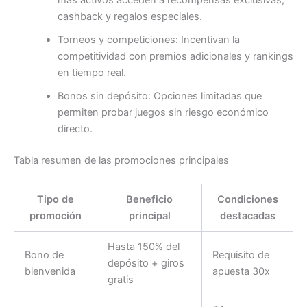
más activos acceden a recompensas exclusivas,
cashback y regalos especiales.
Torneos y competiciones: Incentivan la
competitividad con premios adicionales y rankings
en tiempo real.
Bonos sin depósito: Opciones limitadas que
permiten probar juegos sin riesgo económico
directo.
Tabla resumen de las promociones principales
Tipo de
Beneficio
Condiciones
promoción
principal
destacadas
Hasta 150% del
Bono de
Requisito de
depósito + giros
bienvenida
apuesta 30x
gratis