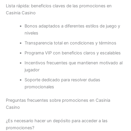
Lista rápida: beneficios claves de las promociones en
Casinia Casino
Bonos adaptados a diferentes estilos de juego y
niveles
Transparencia total en condiciones y términos
Programa VIP con beneficios claros y escalables
Incentivos frecuentes que mantienen motivado al
jugador
Soporte dedicado para resolver dudas
promocionales
Preguntas frecuentes sobre promociones en Casinia
Casino
¿Es necesario hacer un depósito para acceder a las
promociones?