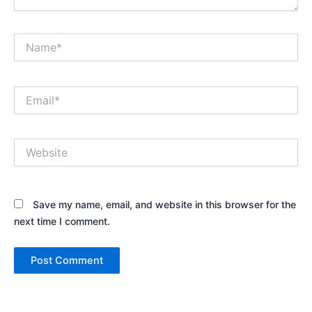
Name*
Email*
Website
Save my name, email, and website in this browser for the
next time I comment.