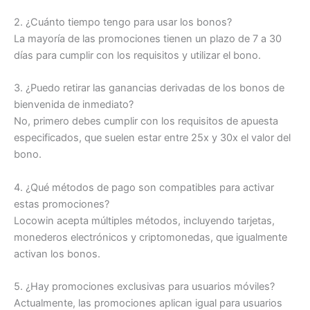
2. ¿Cuánto tiempo tengo para usar los bonos?
La mayoría de las promociones tienen un plazo de 7 a 30
días para cumplir con los requisitos y utilizar el bono.
3. ¿Puedo retirar las ganancias derivadas de los bonos de
bienvenida de inmediato?
No, primero debes cumplir con los requisitos de apuesta
especificados, que suelen estar entre 25x y 30x el valor del
bono.
4. ¿Qué métodos de pago son compatibles para activar
estas promociones?
Locowin acepta múltiples métodos, incluyendo tarjetas,
monederos electrónicos y criptomonedas, que igualmente
activan los bonos.
5. ¿Hay promociones exclusivas para usuarios móviles?
Actualmente, las promociones aplican igual para usuarios