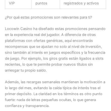
VIP
puntos
registrados y activos
¿Por qué estas promociones son relevantes para ti?
Locowin Casino ha diseñado estas promociones pensando
en la experiencia real del jugador. A diferencia de otras
plataformas con ofertas genéricas, aquí encontrarás
recompensas que se ajustan no solo al nivel de inversión,
sino también al interés en juegos específicos y la frecuencia
de juego. Por ejemplo, los giros gratis están ligados a slots
recientes, lo que te permite probar nuevos títulos sin
arriesgar tu propio saldo.
Además, las recargas semanales mantienen la motivación a
lo largo del mes, evitando la caída típica de interés tras el
primer depósito. La claridad en los términos es otro punto
fuerte: nada de letras pequeñas ocultas, lo que genera
confianza y transparencia.