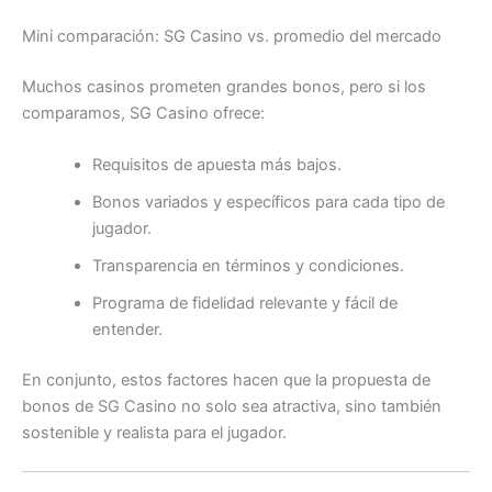
Mini comparación: SG Casino vs. promedio del mercado
Muchos casinos prometen grandes bonos, pero si los
comparamos, SG Casino ofrece:
Requisitos de apuesta más bajos.
Bonos variados y específicos para cada tipo de
jugador.
Transparencia en términos y condiciones.
Programa de fidelidad relevante y fácil de
entender.
En conjunto, estos factores hacen que la propuesta de
bonos de SG Casino no solo sea atractiva, sino también
sostenible y realista para el jugador.