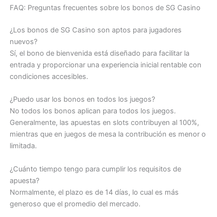
FAQ: Preguntas frecuentes sobre los bonos de SG Casino
¿Los bonos de SG Casino son aptos para jugadores
nuevos?
Sí, el bono de bienvenida está diseñado para facilitar la
entrada y proporcionar una experiencia inicial rentable con
condiciones accesibles.
¿Puedo usar los bonos en todos los juegos?
No todos los bonos aplican para todos los juegos.
Generalmente, las apuestas en slots contribuyen al 100%,
mientras que en juegos de mesa la contribución es menor o
limitada.
¿Cuánto tiempo tengo para cumplir los requisitos de
apuesta?
Normalmente, el plazo es de 14 días, lo cual es más
generoso que el promedio del mercado.