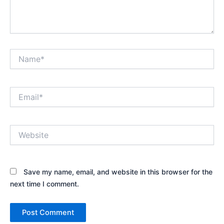
Name*
Email*
Website
Save my name, email, and website in this browser for the
next time I comment.