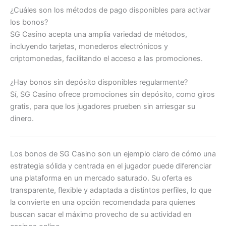
¿Cuáles son los métodos de pago disponibles para activar
los bonos?
SG Casino acepta una amplia variedad de métodos,
incluyendo tarjetas, monederos electrónicos y
criptomonedas, facilitando el acceso a las promociones.
¿Hay bonos sin depósito disponibles regularmente?
Sí, SG Casino ofrece promociones sin depósito, como giros
gratis, para que los jugadores prueben sin arriesgar su
dinero.
Los bonos de SG Casino son un ejemplo claro de cómo una
estrategia sólida y centrada en el jugador puede diferenciar
una plataforma en un mercado saturado. Su oferta es
transparente, flexible y adaptada a distintos perfiles, lo que
la convierte en una opción recomendada para quienes
buscan sacar el máximo provecho de su actividad en