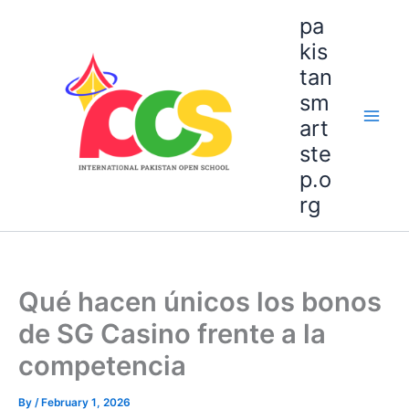
Skip
pa
to
kis
content
tan
sm
art
ste
p.o
rg
Qué hacen únicos los bonos
de SG Casino frente a la
competencia
By
/
February 1, 2026