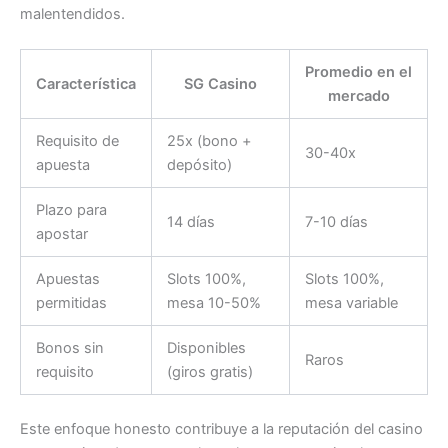
malentendidos.
Promedio en el
Característica
SG Casino
mercado
Requisito de
25x (bono +
30-40x
apuesta
depósito)
Plazo para
14 días
7-10 días
apostar
Apuestas
Slots 100%,
Slots 100%,
permitidas
mesa 10-50%
mesa variable
Bonos sin
Disponibles
Raros
requisito
(giros gratis)
Este enfoque honesto contribuye a la reputación del casino