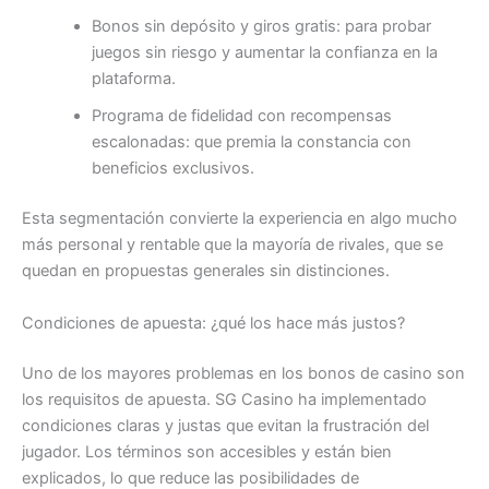
Bonos sin depósito y giros gratis: para probar
juegos sin riesgo y aumentar la confianza en la
plataforma.
Programa de fidelidad con recompensas
escalonadas: que premia la constancia con
beneficios exclusivos.
Esta segmentación convierte la experiencia en algo mucho
más personal y rentable que la mayoría de rivales, que se
quedan en propuestas generales sin distinciones.
Condiciones de apuesta: ¿qué los hace más justos?
Uno de los mayores problemas en los bonos de casino son
los requisitos de apuesta. SG Casino ha implementado
condiciones claras y justas que evitan la frustración del
jugador. Los términos son accesibles y están bien
explicados, lo que reduce las posibilidades de