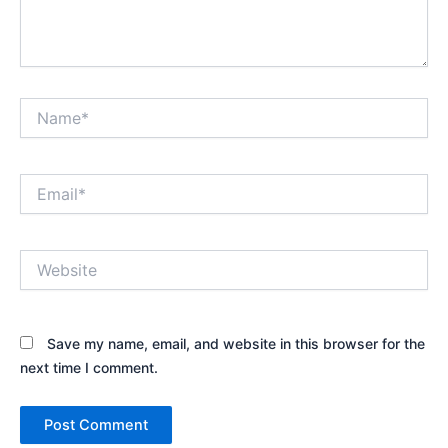
Name*
Email*
Website
Save my name, email, and website in this browser for the
next time I comment.