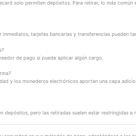
ard solo permiten depósitos. Para retirar, lo más común e
inmediatos, tarjetas bancarias y transferencias pueden tar
s?
oveedor de pago sí puede aplicar algún cargo.
orma?
idad y los monederos electrónicos aportan una capa adicio
depósitos, pero las retiradas suelen estar restringidas a 
d y seguridad en sus métodos de pago, adaptándose a las e