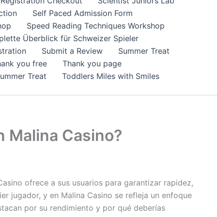
Registration Checkout
Scientist Juniors Lab
ction
Self Paced Admission Form
hop
Speed Reading Techniques Workshop
lette Überblick für Schweizer Spieler
tration
Submit a Review
Summer Treat
ank you free
Thank you page
Summer Treat
Toddlers Miles with Smiles
n Malina Casino?
asino ofrece a sus usuarios para garantizar rapidez,
er jugador, y en Malina Casino se refleja un enfoque
tacan por su rendimiento y por qué deberías