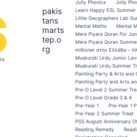
Jolly Phonics
Jolly Ph
pakis
Learn Happy ESL Summer 
Little Geographers Lab S
tans
Mental Maths
Mental 
marts
Mera Piyara Quran For Jun
tep.o
Mera Piyara Quran Summer
rg
millioner στην Ελλάδα – 
Muskurati Urdu Junior Leve
Muskurati Urdu Summer Tr
Painting Party & Arts and
Painting Party and Arts an
Pre-O Level 2 Summer Tre
Pre-O Level Grade 3 & 4
Pre-Year 1
Pre-Year 1 
Pre-Year 2 Summer Treat
PSS August Anniversary Of
Reading Remedy
Read