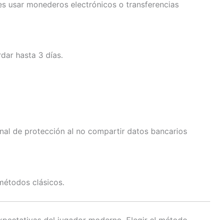
s usar monederos electrónicos o transferencias
dar hasta 3 días.
nal de protección al no compartir datos bancarios
métodos clásicos.
xpectativas del jugador moderno. Elegir el método