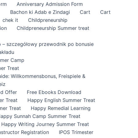
orm
Anniversary Admission Form
i
Bachon ki Adab e Zindagi
Cart
Cart
chek it
Childpreneurship
ion
Childpreneurship Summer treat
o – szczegółowy przewodnik po bonusie
akładu
ummer Camp
er Treat
ide: Willkommensbonus, Freispiele &
eiz
id Offer
Free Ebooks Download
r Treat
Happy English Summer Treat
mer Treat
Happy Remedial Learning
appy Sunnah Camp Summer Treat
Happy Writing Journey Summer Treat
nstructor Registration
IPOS Trimester