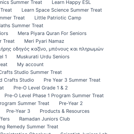
onics Summer Treat
Learn Happy ESL
Treat
Learn Space Science Summer Treat
ummer Treat
Little Patriotic Camp
Maths Summer Treat
iors
Mera Piyara Quran For Seniors
 Treat
Meri Pyari Namaz
πλήρης οδηγός καζίνο, μπόνους και πληρωμών
l 1
Muskurati Urdu Seniors
eat
My account
 Crafts Studio Summer Treat
d Crafts Studio
Pre Year 3 Summer Treat
at
Pre-O Level Grade 1 & 2
Pre-O Level Phase 1 Program Summer Treat
Program Summer Treat
Pre-Year 2
Pre-Year 3
Products & Resources
fers
Ramadan Juniors Club
ing Remedy Summer Treat