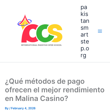
Skip
pa
to
kis
content
tan
sm
art
ste
p.o
rg
¿Qué métodos de pago
ofrecen el mejor rendimiento
en Malina Casino?
By
/
February 4, 2026