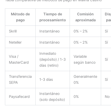
Tabla comparativa de métodos de pago en Malina Casino
Método de
Tiempo de
Comisión
Dis
pago
procesamiento
aproximada
pa
Skrill
Instantáneo
0% – 2%
Sí
Neteller
Instantáneo
0% – 2%
Sí
Inmediato
Visa /
Variable
(depósito) / 1-3
Sí
MasterCard
según banco
días (retiro)
Transferencia
Generalmente
1-3 días
Sí
SEPA
0%
Instantáneo
Paysafecard
0%
No
(solo depósito)