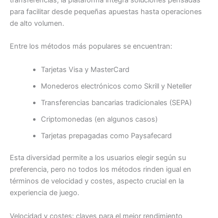
para facilitar desde pequeñas apuestas hasta operaciones
de alto volumen.
Entre los métodos más populares se encuentran:
Tarjetas Visa y MasterCard
Monederos electrónicos como Skrill y Neteller
Transferencias bancarias tradicionales (SEPA)
Criptomonedas (en algunos casos)
Tarjetas prepagadas como Paysafecard
Esta diversidad permite a los usuarios elegir según su
preferencia, pero no todos los métodos rinden igual en
términos de velocidad y costes, aspecto crucial en la
experiencia de juego.
Velocidad y costes: claves para el mejor rendimiento