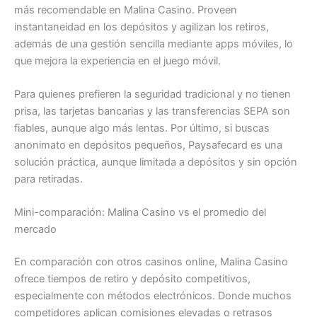
más recomendable en Malina Casino. Proveen
instantaneidad en los depósitos y agilizan los retiros,
además de una gestión sencilla mediante apps móviles, lo
que mejora la experiencia en el juego móvil.
Para quienes prefieren la seguridad tradicional y no tienen
prisa, las tarjetas bancarias y las transferencias SEPA son
fiables, aunque algo más lentas. Por último, si buscas
anonimato en depósitos pequeños, Paysafecard es una
solución práctica, aunque limitada a depósitos y sin opción
para retiradas.
Mini-comparación: Malina Casino vs el promedio del
mercado
En comparación con otros casinos online, Malina Casino
ofrece tiempos de retiro y depósito competitivos,
especialmente con métodos electrónicos. Donde muchos
competidores aplican comisiones elevadas o retrasos