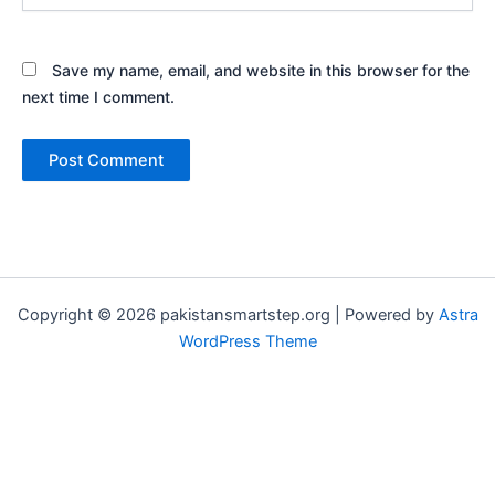
Save my name, email, and website in this browser for the
next time I comment.
Copyright © 2026 pakistansmartstep.org | Powered by
Astra
WordPress Theme