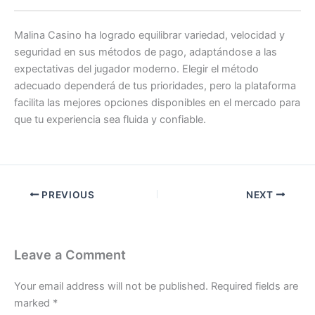
Malina Casino ha logrado equilibrar variedad, velocidad y
seguridad en sus métodos de pago, adaptándose a las
expectativas del jugador moderno. Elegir el método
adecuado dependerá de tus prioridades, pero la plataforma
facilita las mejores opciones disponibles en el mercado para
que tu experiencia sea fluida y confiable.
PREVIOUS
NEXT
Leave a Comment
Your email address will not be published.
Required fields are
marked
*