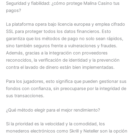
Seguridad y fiabilidad: ¿cómo protege Malina Casino tus
pagos?
La plataforma opera bajo licencia europea y emplea cifrado
SSL para proteger todos los datos financieros. Esto
garantiza que los métodos de pago no solo sean rápidos,
sino también seguros frente a vulneraciones y fraudes.
Además, gracias a la integración con proveedores
reconocidos, la verificación de identidad y la prevención
contra el lavado de dinero están bien implementadas.
Para los jugadores, esto significa que pueden gestionar sus
fondos con confianza, sin preocuparse por la integridad de
sus transacciones.
¿Qué método elegir para el mejor rendimiento?
Si la prioridad es la velocidad y la comodidad, los
monederos electrónicos como Skrill y Neteller son la opción