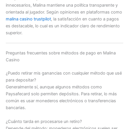
innecesarios, Malina mantiene una política transparente y
orientada al jugador. Según opiniones en plataformas como
malina casino trustpilot
, la satisfacción en cuanto a pagos
es destacable, lo cual es un indicador claro de rendimiento
superior.
Preguntas frecuentes sobre métodos de pago en Malina
Casino
¿Puedo retirar mis ganancias con cualquier método que usé
para depositar?
Generalmente sí, aunque algunos métodos como
Paysafecard solo permiten depósitos. Para retirar, lo más
común es usar monederos electrónicos o transferencias
bancarias.
¿Cuánto tarda en procesarse un retiro?
Depende del método: monederos electrónicos suelen ser