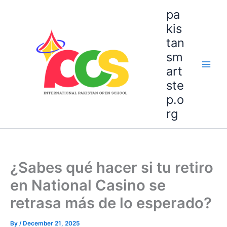
Skip
pa
to
kis
content
tan
sm
art
ste
p.o
rg
¿Sabes qué hacer si tu retiro
en National Casino se
retrasa más de lo esperado?
By
/
December 21, 2025