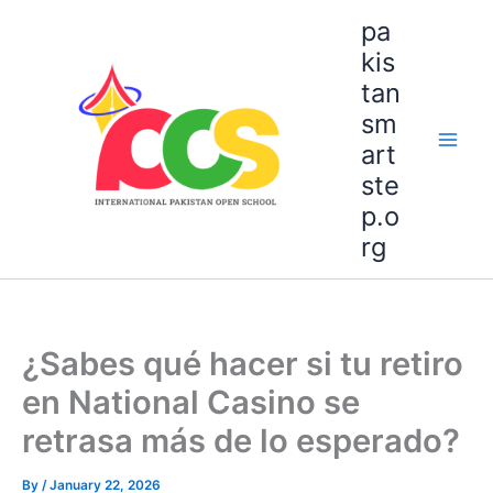
Skip
pa
to
kis
content
tan
sm
art
ste
p.o
rg
¿Sabes qué hacer si tu retiro
en National Casino se
retrasa más de lo esperado?
By
/
January 22, 2026