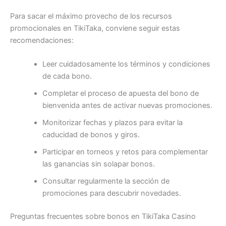
Para sacar el máximo provecho de los recursos
promocionales en TikiTaka, conviene seguir estas
recomendaciones:
Leer cuidadosamente los términos y condiciones
de cada bono.
Completar el proceso de apuesta del bono de
bienvenida antes de activar nuevas promociones.
Monitorizar fechas y plazos para evitar la
caducidad de bonos y giros.
Participar en torneos y retos para complementar
las ganancias sin solapar bonos.
Consultar regularmente la sección de
promociones para descubrir novedades.
Preguntas frecuentes sobre bonos en TikiTaka Casino