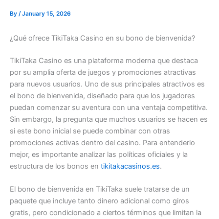
By
/
January 15, 2026
¿Qué ofrece TikiTaka Casino en su bono de bienvenida?
TikiTaka Casino es una plataforma moderna que destaca
por su amplia oferta de juegos y promociones atractivas
para nuevos usuarios. Uno de sus principales atractivos es
el bono de bienvenida, diseñado para que los jugadores
puedan comenzar su aventura con una ventaja competitiva.
Sin embargo, la pregunta que muchos usuarios se hacen es
si este bono inicial se puede combinar con otras
promociones activas dentro del casino. Para entenderlo
mejor, es importante analizar las políticas oficiales y la
estructura de los bonos en
tikitakacasinos.es
.
El bono de bienvenida en TikiTaka suele tratarse de un
paquete que incluye tanto dinero adicional como giros
gratis, pero condicionado a ciertos términos que limitan la