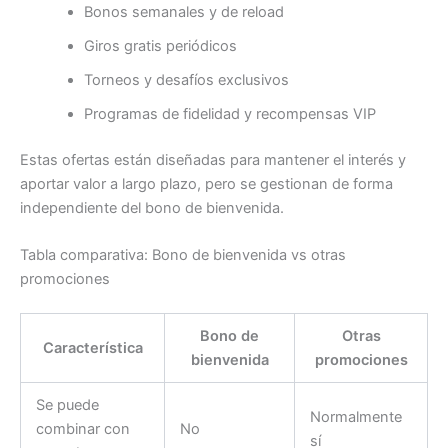
Bonos semanales y de reload
Giros gratis periódicos
Torneos y desafíos exclusivos
Programas de fidelidad y recompensas VIP
Estas ofertas están diseñadas para mantener el interés y
aportar valor a largo plazo, pero se gestionan de forma
independiente del bono de bienvenida.
Tabla comparativa: Bono de bienvenida vs otras
promociones
Bono de
Otras
Característica
bienvenida
promociones
Se puede
Normalmente
combinar con
No
sí