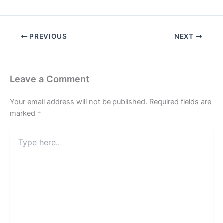
PREVIOUS
NEXT
Leave a Comment
Your email address will not be published.
Required fields are
marked
*
Type
here..