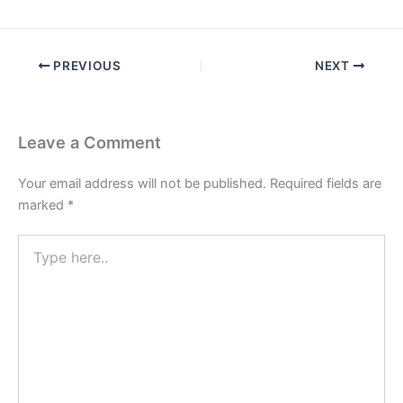
PREVIOUS
NEXT
Leave a Comment
Your email address will not be published.
Required fields are
marked
*
Type
here..