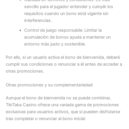
sencillo para el jugador entender y cumplir los
requisitos cuando un bono está vigente sin
interferencias.
Control de juego responsable: Limitar la
acumulación de bonos ayuda a mantener un
entorno más justo y sostenible.
Por ello, si un usuario activa el bono de bienvenida, deberá
cumplir sus condiciones o renunciar a él antes de acceder a
otras promociones.
Otras promociones y su complementariedad
Aunque el bono de bienvenida no se puede combinar,
TikiTaka Casino ofrece una variada gama de promociones
exclusivas para usuarios activos, que sí pueden disfrutarse
tras completar o renunciar al bono inicial: