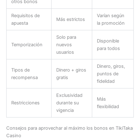
otros bonos
Requisitos de
Varían según
Más estrictos
apuesta
la promoción
Solo para
Disponible
Temporización
nuevos
para todos
usuarios
Dinero, giros,
Tipos de
Dinero + giros
puntos de
recompensa
gratis
fidelidad
Exclusividad
Más
Restricciones
durante su
flexibilidad
vigencia
Consejos para aprovechar al máximo los bonos en TikiTaka
Casino