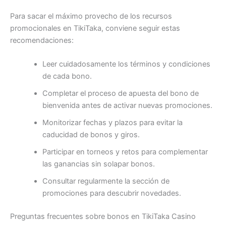
Para sacar el máximo provecho de los recursos
promocionales en TikiTaka, conviene seguir estas
recomendaciones:
Leer cuidadosamente los términos y condiciones
de cada bono.
Completar el proceso de apuesta del bono de
bienvenida antes de activar nuevas promociones.
Monitorizar fechas y plazos para evitar la
caducidad de bonos y giros.
Participar en torneos y retos para complementar
las ganancias sin solapar bonos.
Consultar regularmente la sección de
promociones para descubrir novedades.
Preguntas frecuentes sobre bonos en TikiTaka Casino