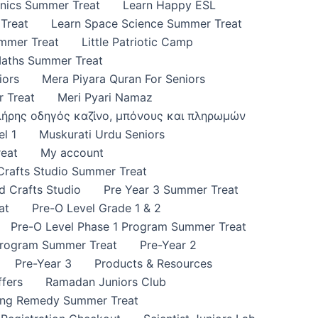
onics Summer Treat
Learn Happy ESL
Treat
Learn Space Science Summer Treat
ummer Treat
Little Patriotic Camp
Maths Summer Treat
iors
Mera Piyara Quran For Seniors
 Treat
Meri Pyari Namaz
πλήρης οδηγός καζίνο, μπόνους και πληρωμών
l 1
Muskurati Urdu Seniors
eat
My account
 Crafts Studio Summer Treat
d Crafts Studio
Pre Year 3 Summer Treat
at
Pre-O Level Grade 1 & 2
Pre-O Level Phase 1 Program Summer Treat
Program Summer Treat
Pre-Year 2
Pre-Year 3
Products & Resources
fers
Ramadan Juniors Club
ing Remedy Summer Treat