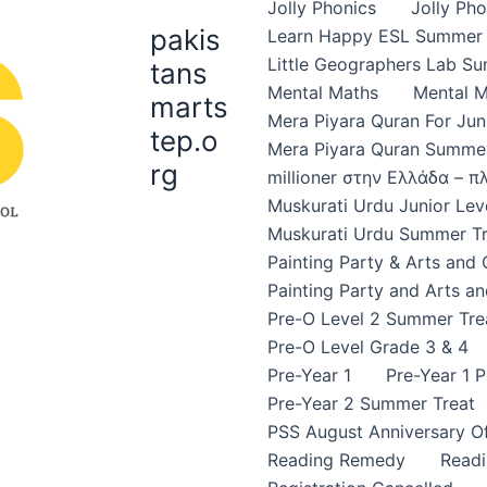
Jolly Phonics
Jolly Ph
pakis
Learn Happy ESL Summer 
Little Geographers Lab S
tans
Mental Maths
Mental 
marts
Mera Piyara Quran For Jun
tep.o
Mera Piyara Quran Summer
rg
millioner στην Ελλάδα – 
Muskurati Urdu Junior Leve
Muskurati Urdu Summer Tr
Painting Party & Arts and
Painting Party and Arts an
Pre-O Level 2 Summer Tre
Pre-O Level Grade 3 & 4
Pre-Year 1
Pre-Year 1 
Pre-Year 2 Summer Treat
PSS August Anniversary Of
Reading Remedy
Read