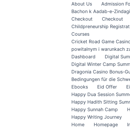
About Us
Admission F
Bachon k Aadab-e-Zindag
Checkout
Checkout
Childpreneurship Registrat
Courses
Cricket Road Game Casin
powitalnym i warunkach z
Dashboard
Digital S
Digital Winter Camp Summ
Dragonia Casino Bonus-Gu
Bedingungen für die Schw
Ebooks
Eid Offer
E
Happy Dua Session Summe
Happy Hadith Sitting Sum
Happy Sunnah Camp
H
Happy Writing Journey
Home
Homepage
I