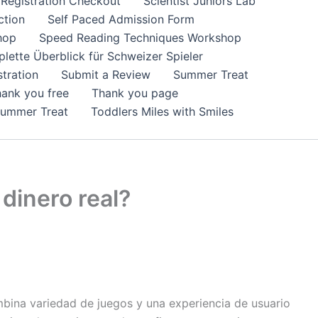
Registration Checkout
Scientist Juniors Lab
ction
Self Paced Admission Form
hop
Speed Reading Techniques Workshop
lette Überblick für Schweizer Spieler
tration
Submit a Review
Summer Treat
ank you free
Thank you page
Summer Treat
Toddlers Miles with Smiles
dinero real?
bina variedad de juegos y una experiencia de usuario