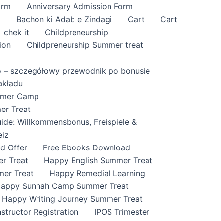
orm
Anniversary Admission Form
i
Bachon ki Adab e Zindagi
Cart
Cart
chek it
Childpreneurship
ion
Childpreneurship Summer treat
o – szczegółowy przewodnik po bonusie
akładu
ummer Camp
er Treat
ide: Willkommensbonus, Freispiele &
eiz
id Offer
Free Ebooks Download
r Treat
Happy English Summer Treat
mer Treat
Happy Remedial Learning
appy Sunnah Camp Summer Treat
Happy Writing Journey Summer Treat
nstructor Registration
IPOS Trimester