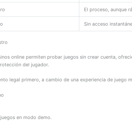
ero
El proceso, aunque r
ro
Sin acceso instantáne
stro
inos online permiten probar juegos sin crear cuenta, ofrec
otección del jugador.
ento legal primero, a cambio de una experiencia de juego m
no
os juegos en modo demo.