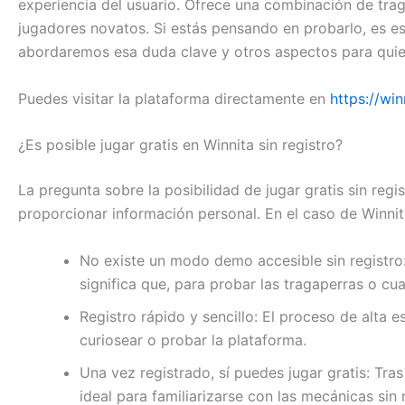
experiencia del usuario. Ofrece una combinación de traga
jugadores novatos. Si estás pensando en probarlo, es es
abordaremos esa duda clave y otros aspectos para quien
Puedes visitar la plataforma directamente en
https://win
¿Es posible jugar gratis en Winnita sin registro?
La pregunta sobre la posibilidad de jugar gratis sin r
proporcionar información personal. En el caso de Winnit
No existe un modo demo accesible sin registro:
significa que, para probar las tragaperras o cu
Registro rápido y sencillo: El proceso de alta e
curiosear o probar la plataforma.
Una vez registrado, sí puedes jugar gratis: Tras
ideal para familiarizarse con las mecánicas sin 