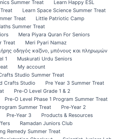
onics Summer Treat
Learn Happy ESL
Treat
Learn Space Science Summer Treat
ummer Treat
Little Patriotic Camp
Maths Summer Treat
iors
Mera Piyara Quran For Seniors
 Treat
Meri Pyari Namaz
πλήρης οδηγός καζίνο, μπόνους και πληρωμών
l 1
Muskurati Urdu Seniors
eat
My account
 Crafts Studio Summer Treat
d Crafts Studio
Pre Year 3 Summer Treat
at
Pre-O Level Grade 1 & 2
Pre-O Level Phase 1 Program Summer Treat
Program Summer Treat
Pre-Year 2
Pre-Year 3
Products & Resources
fers
Ramadan Juniors Club
ing Remedy Summer Treat