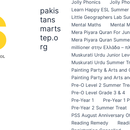
Jolly Phonics
Jolly Ph
pakis
Learn Happy ESL Summer 
Little Geographers Lab S
tans
Mental Maths
Mental 
marts
Mera Piyara Quran For Jun
tep.o
Mera Piyara Quran Summer
rg
millioner στην Ελλάδα – 
Muskurati Urdu Junior Leve
Muskurati Urdu Summer Tr
Painting Party & Arts and
Painting Party and Arts an
Pre-O Level 2 Summer Tre
Pre-O Level Grade 3 & 4
Pre-Year 1
Pre-Year 1 
Pre-Year 2 Summer Treat
PSS August Anniversary Of
Reading Remedy
Read