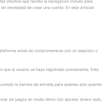
z intuitiva que facilita la navegación incluso para
sin necesidad de crear una cuenta. En este artículo
 plataforma antes de comprometerse con un depósito o
n que el usuario se haya registrado previamente. Esto
educiendo la barrera de entrada para quienes solo quieren
sfrutar de juegos en modo demo (sin apostar dinero real),