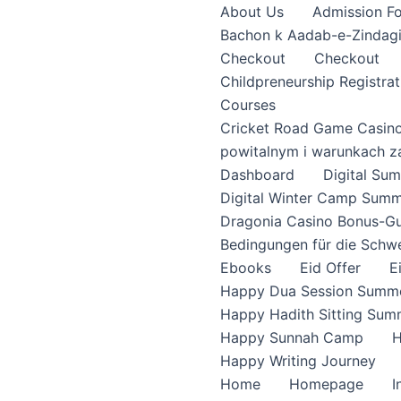
About Us
Admission F
Bachon k Aadab-e-Zindag
Checkout
Checkout
Childpreneurship Registrat
Courses
Cricket Road Game Casin
powitalnym i warunkach z
Dashboard
Digital S
Digital Winter Camp Summ
Dragonia Casino Bonus-Gu
Bedingungen für die Schw
Ebooks
Eid Offer
E
Happy Dua Session Summe
Happy Hadith Sitting Sum
Happy Sunnah Camp
H
Happy Writing Journey
Home
Homepage
I