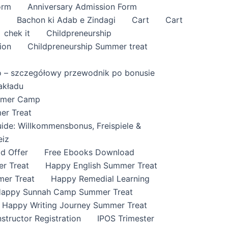
orm
Anniversary Admission Form
i
Bachon ki Adab e Zindagi
Cart
Cart
chek it
Childpreneurship
ion
Childpreneurship Summer treat
o – szczegółowy przewodnik po bonusie
akładu
ummer Camp
er Treat
ide: Willkommensbonus, Freispiele &
eiz
id Offer
Free Ebooks Download
r Treat
Happy English Summer Treat
mer Treat
Happy Remedial Learning
appy Sunnah Camp Summer Treat
Happy Writing Journey Summer Treat
nstructor Registration
IPOS Trimester