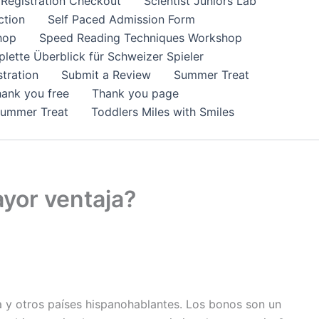
Registration Checkout
Scientist Juniors Lab
ction
Self Paced Admission Form
hop
Speed Reading Techniques Workshop
lette Überblick für Schweizer Spieler
tration
Submit a Review
Summer Treat
ank you free
Thank you page
Summer Treat
Toddlers Miles with Smiles
yor ventaja?
a y otros países hispanohablantes. Los bonos son un