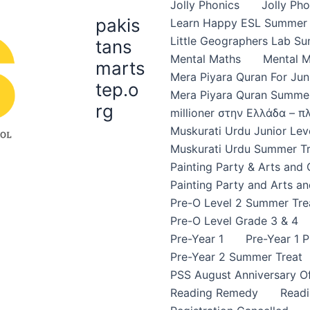
Jolly Phonics
Jolly Ph
pakis
Learn Happy ESL Summer 
Little Geographers Lab S
tans
Mental Maths
Mental 
marts
Mera Piyara Quran For Jun
tep.o
Mera Piyara Quran Summer
rg
millioner στην Ελλάδα – 
Muskurati Urdu Junior Leve
Muskurati Urdu Summer Tr
Painting Party & Arts and
Painting Party and Arts an
Pre-O Level 2 Summer Tre
Pre-O Level Grade 3 & 4
Pre-Year 1
Pre-Year 1 
Pre-Year 2 Summer Treat
PSS August Anniversary Of
Reading Remedy
Read