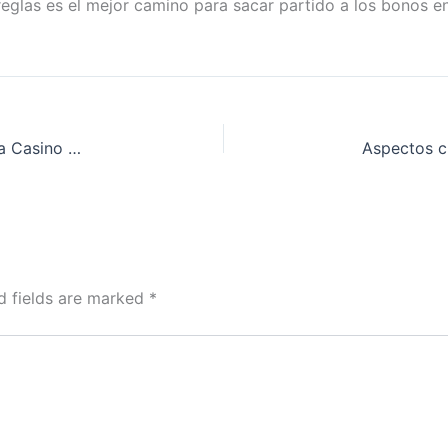
reglas es el mejor camino para sacar partido a los bonos e
Evaluación de los bonos de recarga en Gratogana Casino para jugadores habituales
d fields are marked
*