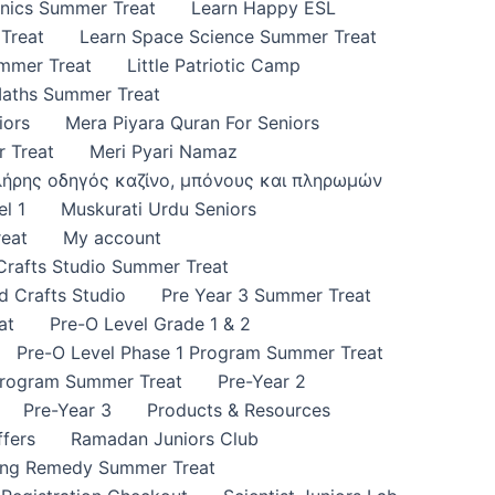
onics Summer Treat
Learn Happy ESL
Treat
Learn Space Science Summer Treat
ummer Treat
Little Patriotic Camp
Maths Summer Treat
iors
Mera Piyara Quran For Seniors
 Treat
Meri Pyari Namaz
πλήρης οδηγός καζίνο, μπόνους και πληρωμών
l 1
Muskurati Urdu Seniors
eat
My account
 Crafts Studio Summer Treat
d Crafts Studio
Pre Year 3 Summer Treat
at
Pre-O Level Grade 1 & 2
Pre-O Level Phase 1 Program Summer Treat
Program Summer Treat
Pre-Year 2
Pre-Year 3
Products & Resources
fers
Ramadan Juniors Club
ing Remedy Summer Treat