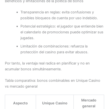
Beneficios y limitaciones de la política de bonos
Transparencia en reglas: evita confusiones y
posibles bloqueos de cuenta por uso indebido.
Potencial estratégico: el jugador que entiende bien
el calendario de promociones puede optimizar sus
jugadas.
Limitación de combinaciones: refuerza la
protección del casino para evitar abusos.
Por tanto, la ventaja real radica en planificar y no en
acumular bonos simultáneamente.
Tabla comparativa: bonos combinables en Unique Casino
vs mercado general
Mercado
Aspecto
Unique Casino
general