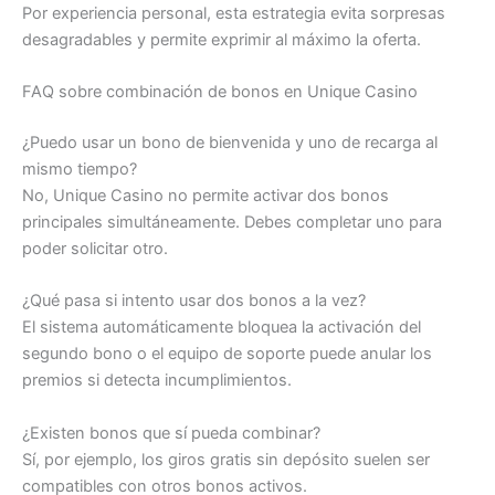
Por experiencia personal, esta estrategia evita sorpresas
desagradables y permite exprimir al máximo la oferta.
FAQ sobre combinación de bonos en Unique Casino
¿Puedo usar un bono de bienvenida y uno de recarga al
mismo tiempo?
No, Unique Casino no permite activar dos bonos
principales simultáneamente. Debes completar uno para
poder solicitar otro.
¿Qué pasa si intento usar dos bonos a la vez?
El sistema automáticamente bloquea la activación del
segundo bono o el equipo de soporte puede anular los
premios si detecta incumplimientos.
¿Existen bonos que sí pueda combinar?
Sí, por ejemplo, los giros gratis sin depósito suelen ser
compatibles con otros bonos activos.