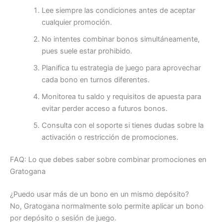
Lee siempre las condiciones antes de aceptar
cualquier promoción.
No intentes combinar bonos simultáneamente,
pues suele estar prohibido.
Planifica tu estrategia de juego para aprovechar
cada bono en turnos diferentes.
Monitorea tu saldo y requisitos de apuesta para
evitar perder acceso a futuros bonos.
Consulta con el soporte si tienes dudas sobre la
activación o restricción de promociones.
FAQ: Lo que debes saber sobre combinar promociones en
Gratogana
¿Puedo usar más de un bono en un mismo depósito?
No, Gratogana normalmente solo permite aplicar un bono
por depósito o sesión de juego.