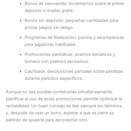
Bonos de bienvenida: incrementos sobre el primer
depósito o tiradas gratis.
Bonos sin depósito: pequeñas cantidades para
probar juegos sin riesgo.
Programas de fidelización: puntos y recompensas
para jugadores habituales.
Promociones periódicas: eventos temáticos y
torneos con premios exclusivos.
Cashback: devoluciones parciales sobre pérdidas
durante períodos específicos.
Aunque no sea posible combinarlas simultáneamente,
planificar el uso de estas promociones permite optimizar la
rentabilidad. Un buen consejo es leer siempre los términos
y, después de usar un bono, esperar a que se cierre su
período de apuesta para aprovechar otro.