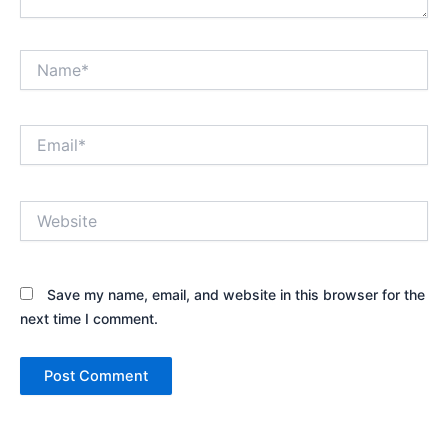
Name*
Email*
Website
Save my name, email, and website in this browser for the
next time I comment.