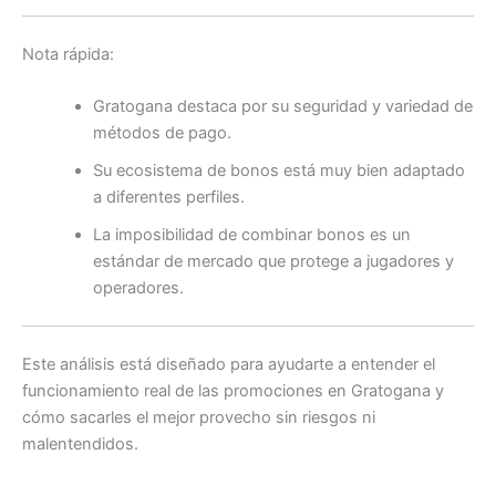
Nota rápida:
Gratogana destaca por su seguridad y variedad de
métodos de pago.
Su ecosistema de bonos está muy bien adaptado
a diferentes perfiles.
La imposibilidad de combinar bonos es un
estándar de mercado que protege a jugadores y
operadores.
Este análisis está diseñado para ayudarte a entender el
funcionamiento real de las promociones en Gratogana y
cómo sacarles el mejor provecho sin riesgos ni
malentendidos.