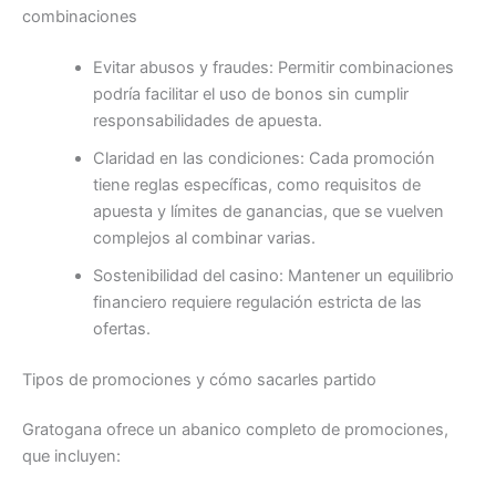
combinaciones
Evitar abusos y fraudes: Permitir combinaciones
podría facilitar el uso de bonos sin cumplir
responsabilidades de apuesta.
Claridad en las condiciones: Cada promoción
tiene reglas específicas, como requisitos de
apuesta y límites de ganancias, que se vuelven
complejos al combinar varias.
Sostenibilidad del casino: Mantener un equilibrio
financiero requiere regulación estricta de las
ofertas.
Tipos de promociones y cómo sacarles partido
Gratogana ofrece un abanico completo de promociones,
que incluyen: