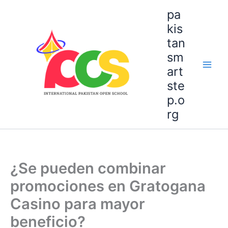
Skip
pa
to
kis
content
tan
sm
art
ste
p.o
rg
¿Se pueden combinar
promociones en Gratogana
Casino para mayor
beneficio?