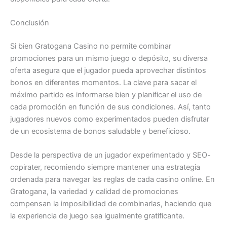
Conclusión
Si bien Gratogana Casino no permite combinar
promociones para un mismo juego o depósito, su diversa
oferta asegura que el jugador pueda aprovechar distintos
bonos en diferentes momentos. La clave para sacar el
máximo partido es informarse bien y planificar el uso de
cada promoción en función de sus condiciones. Así, tanto
jugadores nuevos como experimentados pueden disfrutar
de un ecosistema de bonos saludable y beneficioso.
Desde la perspectiva de un jugador experimentado y SEO-
copirater, recomiendo siempre mantener una estrategia
ordenada para navegar las reglas de cada casino online. En
Gratogana, la variedad y calidad de promociones
compensan la imposibilidad de combinarlas, haciendo que
la experiencia de juego sea igualmente gratificante.