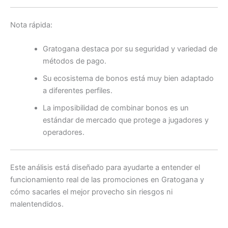
Nota rápida:
Gratogana destaca por su seguridad y variedad de
métodos de pago.
Su ecosistema de bonos está muy bien adaptado
a diferentes perfiles.
La imposibilidad de combinar bonos es un
estándar de mercado que protege a jugadores y
operadores.
Este análisis está diseñado para ayudarte a entender el
funcionamiento real de las promociones en Gratogana y
cómo sacarles el mejor provecho sin riesgos ni
malentendidos.