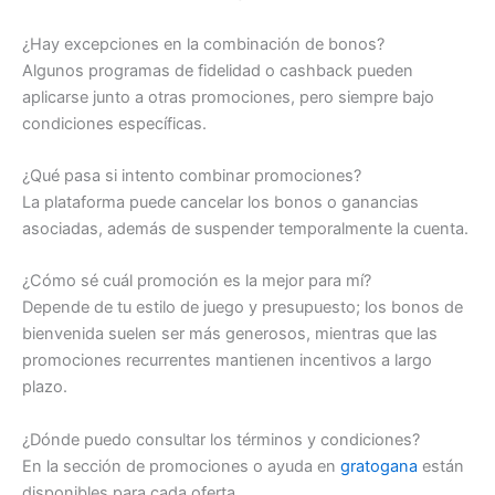
¿Hay excepciones en la combinación de bonos?
Algunos programas de fidelidad o cashback pueden
aplicarse junto a otras promociones, pero siempre bajo
condiciones específicas.
¿Qué pasa si intento combinar promociones?
La plataforma puede cancelar los bonos o ganancias
asociadas, además de suspender temporalmente la cuenta.
¿Cómo sé cuál promoción es la mejor para mí?
Depende de tu estilo de juego y presupuesto; los bonos de
bienvenida suelen ser más generosos, mientras que las
promociones recurrentes mantienen incentivos a largo
plazo.
¿Dónde puedo consultar los términos y condiciones?
En la sección de promociones o ayuda en
gratogana
están
disponibles para cada oferta.