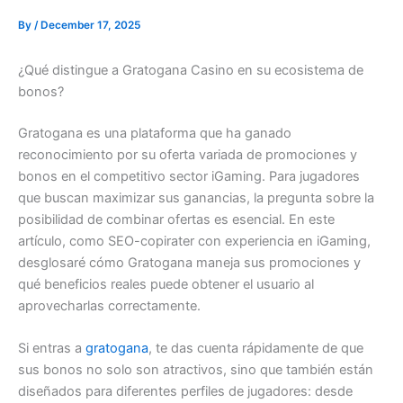
By
/
December 17, 2025
¿Qué distingue a Gratogana Casino en su ecosistema de
bonos?
Gratogana es una plataforma que ha ganado
reconocimiento por su oferta variada de promociones y
bonos en el competitivo sector iGaming. Para jugadores
que buscan maximizar sus ganancias, la pregunta sobre la
posibilidad de combinar ofertas es esencial. En este
artículo, como SEO-copirater con experiencia en iGaming,
desglosaré cómo Gratogana maneja sus promociones y
qué beneficios reales puede obtener el usuario al
aprovecharlas correctamente.
Si entras a
gratogana
, te das cuenta rápidamente de que
sus bonos no solo son atractivos, sino que también están
diseñados para diferentes perfiles de jugadores: desde