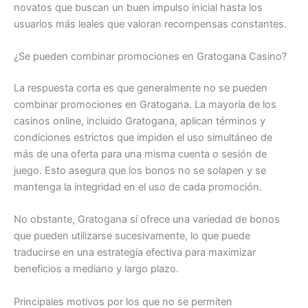
novatos que buscan un buen impulso inicial hasta los
usuarios más leales que valoran recompensas constantes.
¿Se pueden combinar promociones en Gratogana Casino?
La respuesta corta es que generalmente no se pueden
combinar promociones en Gratogana. La mayoría de los
casinos online, incluido Gratogana, aplican términos y
condiciones estrictos que impiden el uso simultáneo de
más de una oferta para una misma cuenta o sesión de
juego. Esto asegura que los bonos no se solapen y se
mantenga la integridad en el uso de cada promoción.
No obstante, Gratogana sí ofrece una variedad de bonos
que pueden utilizarse sucesivamente, lo que puede
traducirse en una estrategia efectiva para maximizar
beneficios a mediano y largo plazo.
Principales motivos por los que no se permiten