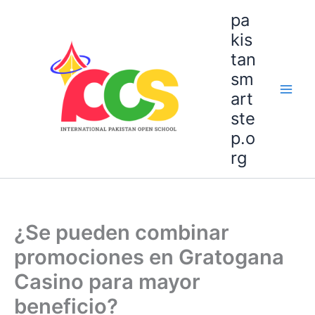
Skip
pa
to
kis
content
tan
sm
art
ste
p.o
rg
¿Se pueden combinar
promociones en Gratogana
Casino para mayor
beneficio?