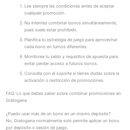
Lee siempre las condiciones antes de aceptar
cualquier promoción.
No intentes combinar bonos simultáneamente,
pues suele estar prohibido.
Planifica tu estrategia de juego para aprovechar
cada bono en turnos diferentes.
Monitorea tu saldo y requisitos de apuesta para
evitar perder acceso a futuros bonos.
Consulta con el soporte si tienes dudas sobre la
activación o restricción de promociones.
FAQ: Lo que debes saber sobre combinar promociones en
Gratogana
¿Puedo usar más de un bono en un mismo depósito?
No, Gratogana normalmente solo permite aplicar un bono
por depósito o sesión de juego.