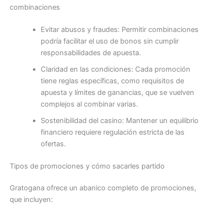
combinaciones
Evitar abusos y fraudes: Permitir combinaciones
podría facilitar el uso de bonos sin cumplir
responsabilidades de apuesta.
Claridad en las condiciones: Cada promoción
tiene reglas específicas, como requisitos de
apuesta y límites de ganancias, que se vuelven
complejos al combinar varias.
Sostenibilidad del casino: Mantener un equilibrio
financiero requiere regulación estricta de las
ofertas.
Tipos de promociones y cómo sacarles partido
Gratogana ofrece un abanico completo de promociones,
que incluyen: