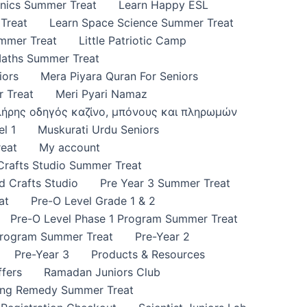
onics Summer Treat
Learn Happy ESL
Treat
Learn Space Science Summer Treat
ummer Treat
Little Patriotic Camp
Maths Summer Treat
iors
Mera Piyara Quran For Seniors
 Treat
Meri Pyari Namaz
πλήρης οδηγός καζίνο, μπόνους και πληρωμών
l 1
Muskurati Urdu Seniors
eat
My account
 Crafts Studio Summer Treat
d Crafts Studio
Pre Year 3 Summer Treat
at
Pre-O Level Grade 1 & 2
Pre-O Level Phase 1 Program Summer Treat
Program Summer Treat
Pre-Year 2
Pre-Year 3
Products & Resources
fers
Ramadan Juniors Club
ing Remedy Summer Treat