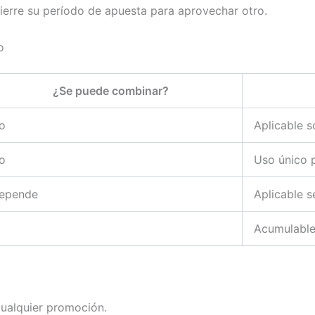
ierre su período de apuesta para aprovechar otro.
o
¿Se puede combinar?
o
Aplicable s
o
Uso único 
epende
Aplicable s
Acumulable
cualquier promoción.