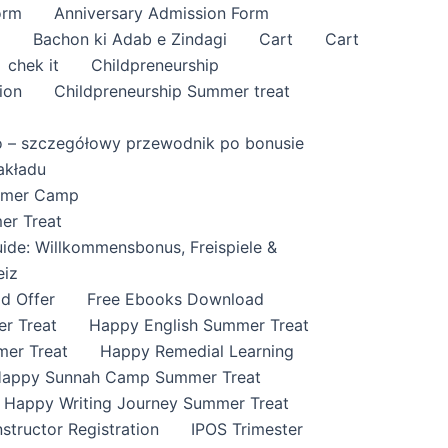
orm
Anniversary Admission Form
i
Bachon ki Adab e Zindagi
Cart
Cart
chek it
Childpreneurship
ion
Childpreneurship Summer treat
o – szczegółowy przewodnik po bonusie
akładu
ummer Camp
er Treat
ide: Willkommensbonus, Freispiele &
eiz
id Offer
Free Ebooks Download
r Treat
Happy English Summer Treat
mer Treat
Happy Remedial Learning
appy Sunnah Camp Summer Treat
Happy Writing Journey Summer Treat
nstructor Registration
IPOS Trimester