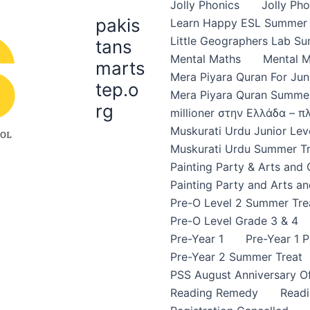
Jolly Phonics
Jolly Ph
pakis
Learn Happy ESL Summer 
Little Geographers Lab S
tans
Mental Maths
Mental 
marts
Mera Piyara Quran For Jun
tep.o
Mera Piyara Quran Summer
rg
millioner στην Ελλάδα – 
Muskurati Urdu Junior Leve
Muskurati Urdu Summer Tr
Painting Party & Arts and
Painting Party and Arts an
Pre-O Level 2 Summer Tre
Pre-O Level Grade 3 & 4
Pre-Year 1
Pre-Year 1 
Pre-Year 2 Summer Treat
PSS August Anniversary Of
Reading Remedy
Read