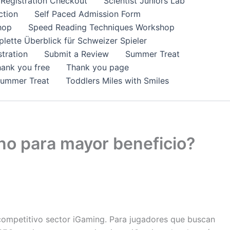
Registration Checkout
Scientist Juniors Lab
ction
Self Paced Admission Form
hop
Speed Reading Techniques Workshop
lette Überblick für Schweizer Spieler
tration
Submit a Review
Summer Treat
ank you free
Thank you page
Summer Treat
Toddlers Miles with Smiles
o para mayor beneficio?
competitivo sector iGaming. Para jugadores que buscan