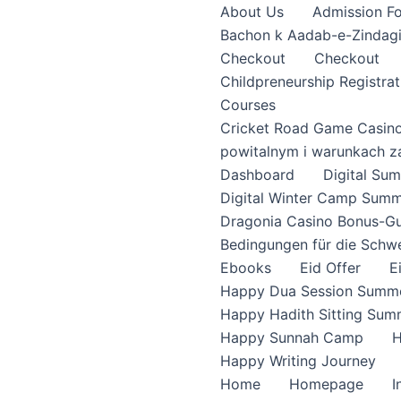
About Us
Admission F
Bachon k Aadab-e-Zindag
Checkout
Checkout
Childpreneurship Registrat
Courses
Cricket Road Game Casin
powitalnym i warunkach z
Dashboard
Digital S
Digital Winter Camp Summ
Dragonia Casino Bonus-Gu
Bedingungen für die Schw
Ebooks
Eid Offer
E
Happy Dua Session Summe
Happy Hadith Sitting Sum
Happy Sunnah Camp
H
Happy Writing Journey
Home
Homepage
I