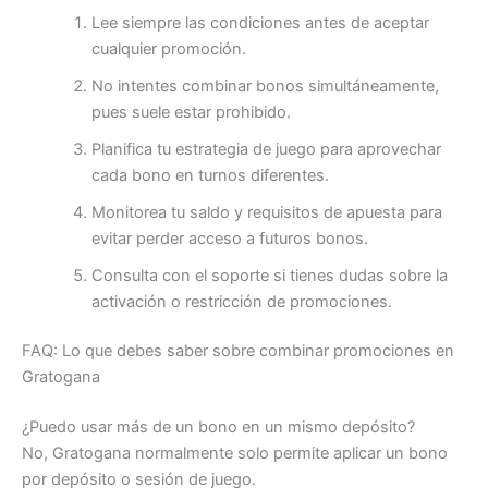
Lee siempre las condiciones antes de aceptar
cualquier promoción.
No intentes combinar bonos simultáneamente,
pues suele estar prohibido.
Planifica tu estrategia de juego para aprovechar
cada bono en turnos diferentes.
Monitorea tu saldo y requisitos de apuesta para
evitar perder acceso a futuros bonos.
Consulta con el soporte si tienes dudas sobre la
activación o restricción de promociones.
FAQ: Lo que debes saber sobre combinar promociones en
Gratogana
¿Puedo usar más de un bono en un mismo depósito?
No, Gratogana normalmente solo permite aplicar un bono
por depósito o sesión de juego.