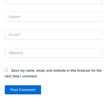
Name*
Email*
Website
Save my name, email, and website in this browser for the
next time I comment.