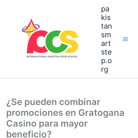
Skip
pa
to
kis
content
tan
sm
art
ste
p.o
rg
¿Se pueden combinar
promociones en Gratogana
Casino para mayor
beneficio?