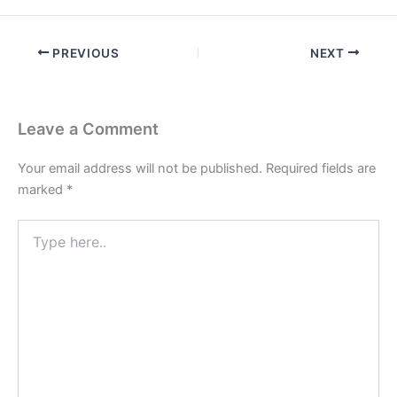
PREVIOUS
NEXT
Leave a Comment
Your email address will not be published.
Required fields are
marked
*
Type
here..