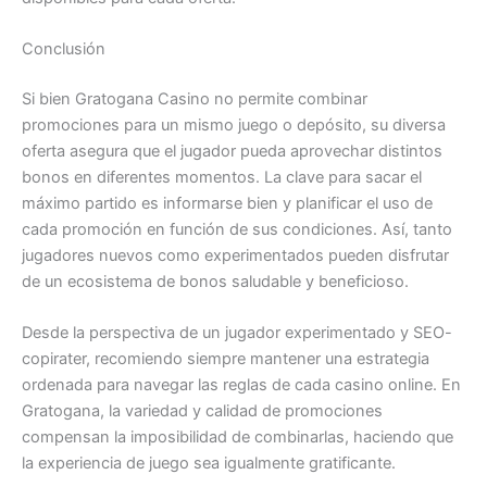
Conclusión
Si bien Gratogana Casino no permite combinar
promociones para un mismo juego o depósito, su diversa
oferta asegura que el jugador pueda aprovechar distintos
bonos en diferentes momentos. La clave para sacar el
máximo partido es informarse bien y planificar el uso de
cada promoción en función de sus condiciones. Así, tanto
jugadores nuevos como experimentados pueden disfrutar
de un ecosistema de bonos saludable y beneficioso.
Desde la perspectiva de un jugador experimentado y SEO-
copirater, recomiendo siempre mantener una estrategia
ordenada para navegar las reglas de cada casino online. En
Gratogana, la variedad y calidad de promociones
compensan la imposibilidad de combinarlas, haciendo que
la experiencia de juego sea igualmente gratificante.