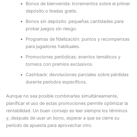
Bonos de bienvenida: incrementos sobre el primer
depósito o tiradas gratis.
Bonos sin depósito: pequeñas cantidades para
probar juegos sin riesgo.
Programas de fidelización: puntos y recompensas
para jugadores habituales.
Promociones periódicas: eventos temáticos y
torneos con premios exclusivos.
Cashback: devoluciones parciales sobre pérdidas
durante períodos específicos.
Aunque no sea posible combinarlas simultáneamente,
planificar el uso de estas promociones permite optimizar la
rentabilidad. Un buen consejo es leer siempre los términos
y, después de usar un bono, esperar a que se cierre su
período de apuesta para aprovechar otro.