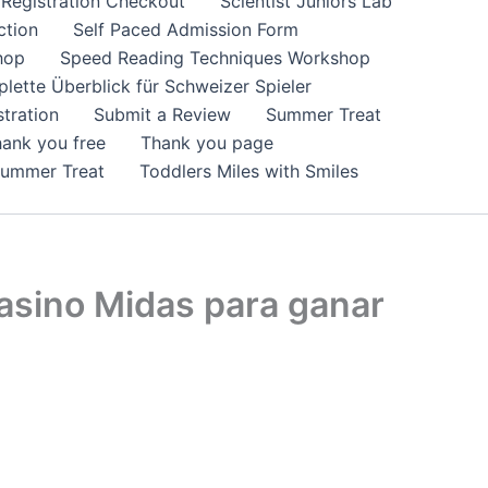
Registration Checkout
Scientist Juniors Lab
ction
Self Paced Admission Form
hop
Speed Reading Techniques Workshop
lette Überblick für Schweizer Spieler
tration
Submit a Review
Summer Treat
ank you free
Thank you page
Summer Treat
Toddlers Miles with Smiles
asino Midas para ganar