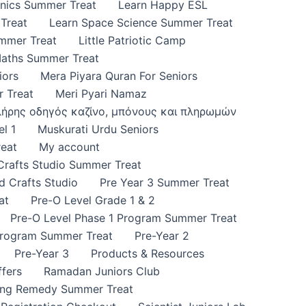
onics Summer Treat
Learn Happy ESL
Treat
Learn Space Science Summer Treat
ummer Treat
Little Patriotic Camp
Maths Summer Treat
iors
Mera Piyara Quran For Seniors
 Treat
Meri Pyari Namaz
πλήρης οδηγός καζίνο, μπόνους και πληρωμών
l 1
Muskurati Urdu Seniors
eat
My account
 Crafts Studio Summer Treat
d Crafts Studio
Pre Year 3 Summer Treat
at
Pre-O Level Grade 1 & 2
Pre-O Level Phase 1 Program Summer Treat
Program Summer Treat
Pre-Year 2
Pre-Year 3
Products & Resources
fers
Ramadan Juniors Club
ing Remedy Summer Treat