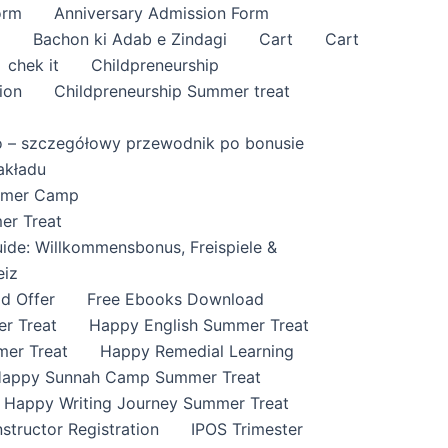
orm
Anniversary Admission Form
i
Bachon ki Adab e Zindagi
Cart
Cart
chek it
Childpreneurship
ion
Childpreneurship Summer treat
o – szczegółowy przewodnik po bonusie
akładu
ummer Camp
er Treat
ide: Willkommensbonus, Freispiele &
eiz
id Offer
Free Ebooks Download
r Treat
Happy English Summer Treat
mer Treat
Happy Remedial Learning
appy Sunnah Camp Summer Treat
Happy Writing Journey Summer Treat
nstructor Registration
IPOS Trimester