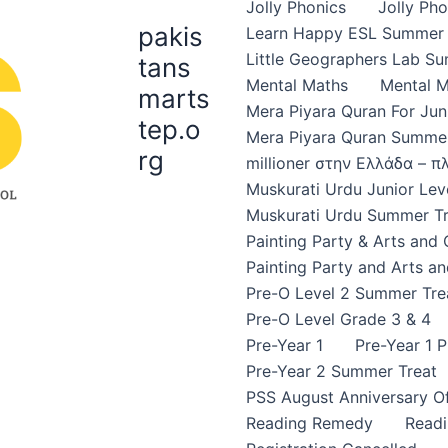
Jolly Phonics
Jolly Ph
pakis
Learn Happy ESL Summer 
Little Geographers Lab S
tans
Mental Maths
Mental 
marts
Mera Piyara Quran For Jun
tep.o
Mera Piyara Quran Summer
rg
millioner στην Ελλάδα – 
Muskurati Urdu Junior Leve
Muskurati Urdu Summer Tr
Painting Party & Arts and
Painting Party and Arts an
Pre-O Level 2 Summer Tre
Pre-O Level Grade 3 & 4
Pre-Year 1
Pre-Year 1 
Pre-Year 2 Summer Treat
PSS August Anniversary Of
Reading Remedy
Read