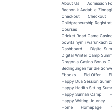
About Us
Admission F
Bachon k Aadab-e-Zindag
Checkout
Checkout
Childpreneurship Registrat
Courses
Cricket Road Game Casin
powitalnym i warunkach z
Dashboard
Digital S
Digital Winter Camp Summ
Dragonia Casino Bonus-Gu
Bedingungen für die Schw
Ebooks
Eid Offer
E
Happy Dua Session Summe
Happy Hadith Sitting Sum
Happy Sunnah Camp
H
Happy Writing Journey
Home
Homepage
I