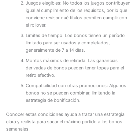
Juegos elegibles: No todos los juegos contribuyen
igual al cumplimiento de los requisitos, por lo que
conviene revisar qué títulos permiten cumplir con
el rollover.
Límites de tiempo: Los bonos tienen un período
limitado para ser usados y completados,
generalmente de 7 a 14 días.
Montos máximos de retirada: Las ganancias
derivadas de bonos pueden tener topes para el
retiro efectivo.
Compatibilidad con otras promociones: Algunos
bonos no se pueden combinar, limitando la
estrategia de bonificación.
Conocer estas condiciones ayuda a trazar una estrategia
clara y realista para sacar el máximo partido a los bonos
semanales.