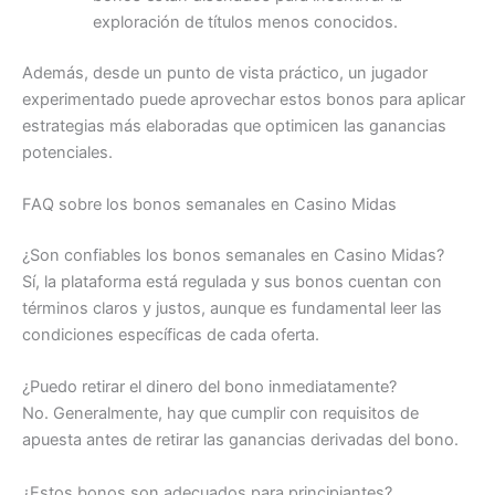
exploración de títulos menos conocidos.
Además, desde un punto de vista práctico, un jugador
experimentado puede aprovechar estos bonos para aplicar
estrategias más elaboradas que optimicen las ganancias
potenciales.
FAQ sobre los bonos semanales en Casino Midas
¿Son confiables los bonos semanales en Casino Midas?
Sí, la plataforma está regulada y sus bonos cuentan con
términos claros y justos, aunque es fundamental leer las
condiciones específicas de cada oferta.
¿Puedo retirar el dinero del bono inmediatamente?
No. Generalmente, hay que cumplir con requisitos de
apuesta antes de retirar las ganancias derivadas del bono.
¿Estos bonos son adecuados para principiantes?