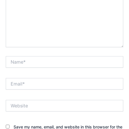
Name*
Email*
Website
Save my name, email, and website in this browser for the