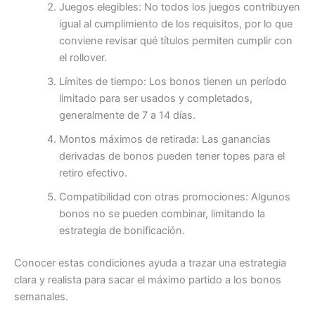
Juegos elegibles: No todos los juegos contribuyen
igual al cumplimiento de los requisitos, por lo que
conviene revisar qué títulos permiten cumplir con
el rollover.
Límites de tiempo: Los bonos tienen un período
limitado para ser usados y completados,
generalmente de 7 a 14 días.
Montos máximos de retirada: Las ganancias
derivadas de bonos pueden tener topes para el
retiro efectivo.
Compatibilidad con otras promociones: Algunos
bonos no se pueden combinar, limitando la
estrategia de bonificación.
Conocer estas condiciones ayuda a trazar una estrategia
clara y realista para sacar el máximo partido a los bonos
semanales.