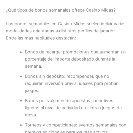
¿Qué tipos de bonos semanales ofrece Casino Midas?
Los bonos semanales en Casino Midas suelen incluir varias
modalidades orientadas a distintos perfiles de jugador.
Entre las más habituales destacan:
Bonos de recarga: promociones que aumentan un
porcentaje del importe depositado durante la
semana.
Bonos sin depósito: recompensas que no
requieren inversión previa, ideales para probar
juegos.
Bonos por volumen de apuestas: incentivos
ligados al nivel de actividad en slots o juegos de
mesa.
Torneos y competiciones: eventos semanales con
premios adicionales para los más activos.