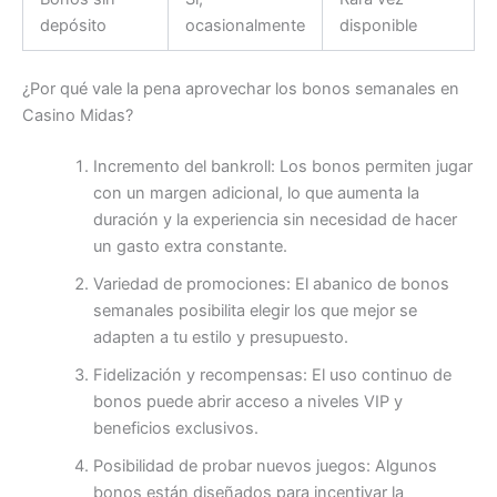
depósito
ocasionalmente
disponible
¿Por qué vale la pena aprovechar los bonos semanales en
Casino Midas?
Incremento del bankroll: Los bonos permiten jugar
con un margen adicional, lo que aumenta la
duración y la experiencia sin necesidad de hacer
un gasto extra constante.
Variedad de promociones: El abanico de bonos
semanales posibilita elegir los que mejor se
adapten a tu estilo y presupuesto.
Fidelización y recompensas: El uso continuo de
bonos puede abrir acceso a niveles VIP y
beneficios exclusivos.
Posibilidad de probar nuevos juegos: Algunos
bonos están diseñados para incentivar la