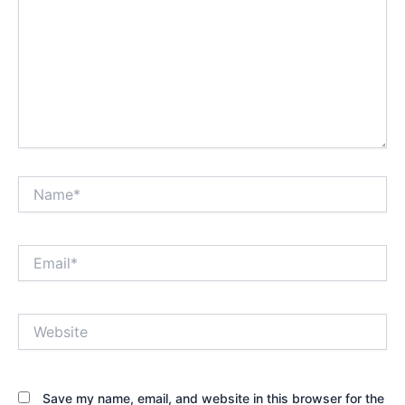
Name*
Email*
Website
Save my name, email, and website in this browser for the