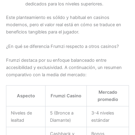
dedicados para los niveles superiores.
Este planteamiento es sólido y habitual en casinos
modernos, pero el valor real está en cómo se traduce en
beneficios tangibles para el jugador.
¿En qué se diferencia Frumzi respecto a otros casinos?
Frumzi destaca por su enfoque balanceado entre
accesibilidad y exclusividad. A continuación, un resumen
comparativo con la media del mercado:
Mercado
Aspecto
Frumzi Casino
promedio
Niveles de
5 (Bronce a
3-4 niveles
lealtad
Diamante)
estándar
Cashback y
Bonos