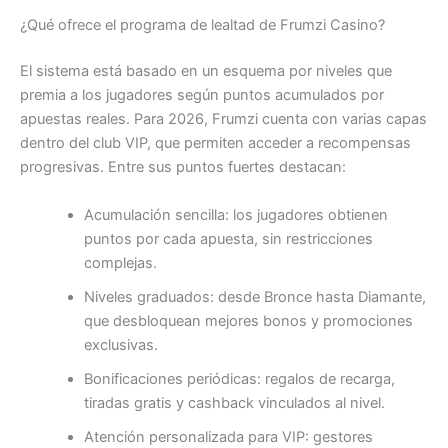
¿Qué ofrece el programa de lealtad de Frumzi Casino?
El sistema está basado en un esquema por niveles que
premia a los jugadores según puntos acumulados por
apuestas reales. Para 2026, Frumzi cuenta con varias capas
dentro del club VIP, que permiten acceder a recompensas
progresivas. Entre sus puntos fuertes destacan:
Acumulación sencilla: los jugadores obtienen
puntos por cada apuesta, sin restricciones
complejas.
Niveles graduados: desde Bronce hasta Diamante,
que desbloquean mejores bonos y promociones
exclusivas.
Bonificaciones periódicas: regalos de recarga,
tiradas gratis y cashback vinculados al nivel.
Atención personalizada para VIP: gestores