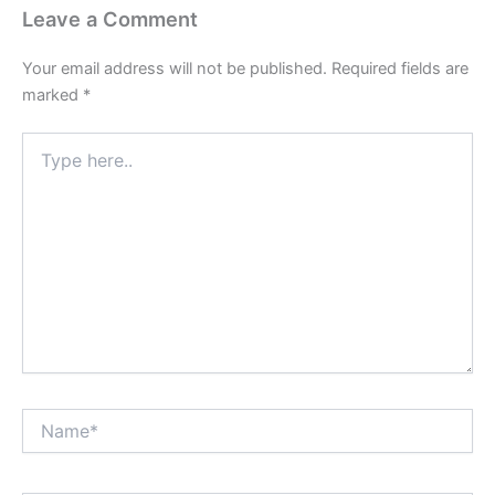
Leave a Comment
Your email address will not be published.
Required fields are
marked
*
Type
here..
Name*