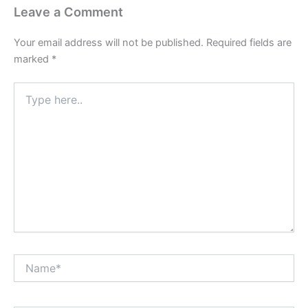
Leave a Comment
Your email address will not be published.
Required fields are
marked
*
Type
here..
Name*