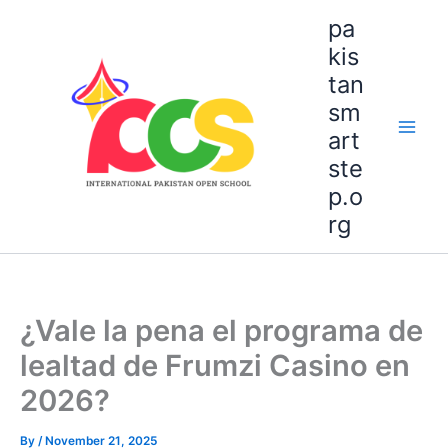
Skip
pa
to
kis
content
tan
sm
art
ste
p.o
rg
¿Vale la pena el programa de
lealtad de Frumzi Casino en
2026?
By
/
November 21, 2025