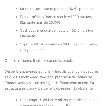
Se acumulan 1 punto por cada 10 € apostados.
El nivel mínimo Bronce requiere 1000 puntos,
Diamante más de 25.000.
Cashback mensual de hasta el 10% en el nivel
Diamante.
Soporte VIP disponible las 24 horas para niveles
Oro y superiores.
Consideraciones finales y consejos prácticos
Desde la experiencia editorial y tras dialogar con jugadores
asiduos, recomiendo evaluar el programa de lealtad de
Frumzi Casino si planeas jugar de forma continuada. Su
estructura es clara y los beneficios reales. No obstante:
Lee siempre bien los términos y condiciones para
conocer restricciones específicas.