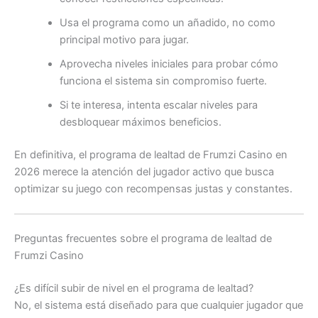
Usa el programa como un añadido, no como
principal motivo para jugar.
Aprovecha niveles iniciales para probar cómo
funciona el sistema sin compromiso fuerte.
Si te interesa, intenta escalar niveles para
desbloquear máximos beneficios.
En definitiva, el programa de lealtad de Frumzi Casino en
2026 merece la atención del jugador activo que busca
optimizar su juego con recompensas justas y constantes.
Preguntas frecuentes sobre el programa de lealtad de
Frumzi Casino
¿Es difícil subir de nivel en el programa de lealtad?
No, el sistema está diseñado para que cualquier jugador que