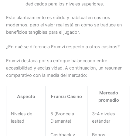
dedicados para los niveles superiores.
Este planteamiento es sólido y habitual en casinos
modernos, pero el valor real está en cómo se traduce en
beneficios tangibles para el jugador.
¿En qué se diferencia Frumzi respecto a otros casinos?
Frumzi destaca por su enfoque balanceado entre
accesibilidad y exclusividad. A continuación, un resumen
comparativo con la media del mercado:
Mercado
Aspecto
Frumzi Casino
promedio
Niveles de
5 (Bronce a
3-4 niveles
lealtad
Diamante)
estándar
Cashback y
Bonos