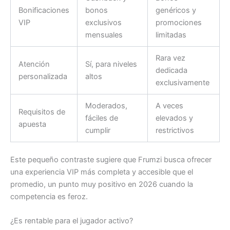
Bonificaciones
bonos
genéricos y
VIP
exclusivos
promociones
mensuales
limitadas
Rara vez
Atención
Sí, para niveles
dedicada
personalizada
altos
exclusivamente
Moderados,
A veces
Requisitos de
fáciles de
elevados y
apuesta
cumplir
restrictivos
Este pequeño contraste sugiere que Frumzi busca ofrecer
una experiencia VIP más completa y accesible que el
promedio, un punto muy positivo en 2026 cuando la
competencia es feroz.
¿Es rentable para el jugador activo?