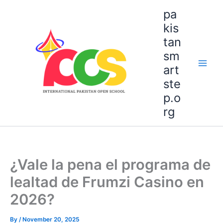
Skip
pa
to
kis
content
tan
sm
art
ste
p.o
rg
¿Vale la pena el programa de
lealtad de Frumzi Casino en
2026?
By
/
November 20, 2025