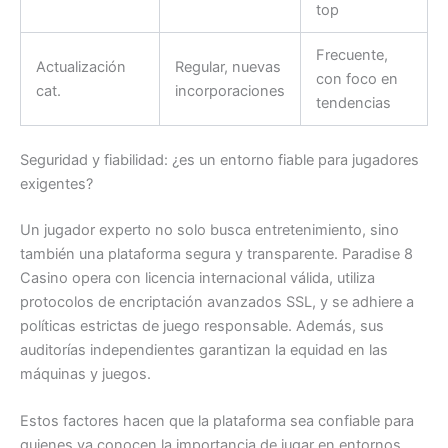
top
Frecuente,
Actualización
Regular, nuevas
con foco en
cat.
incorporaciones
tendencias
Seguridad y fiabilidad: ¿es un entorno fiable para jugadores
exigentes?
Un jugador experto no solo busca entretenimiento, sino
también una plataforma segura y transparente. Paradise 8
Casino opera con licencia internacional válida, utiliza
protocolos de encriptación avanzados SSL, y se adhiere a
políticas estrictas de juego responsable. Además, sus
auditorías independientes garantizan la equidad en las
máquinas y juegos.
Estos factores hacen que la plataforma sea confiable para
quienes ya conocen la importancia de jugar en entornos