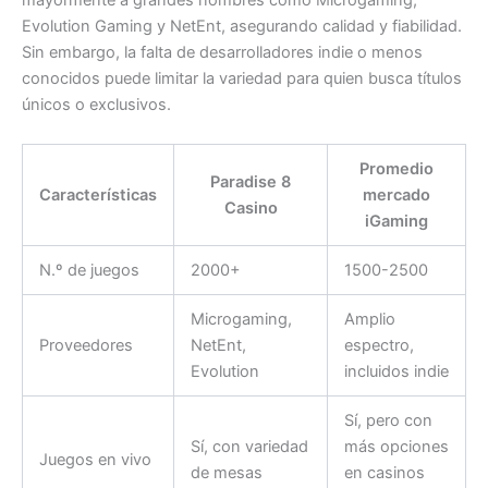
mayormente a grandes nombres como Microgaming,
Evolution Gaming y NetEnt, asegurando calidad y fiabilidad.
Sin embargo, la falta de desarrolladores indie o menos
conocidos puede limitar la variedad para quien busca títulos
únicos o exclusivos.
Promedio
Paradise 8
Características
mercado
Casino
iGaming
N.º de juegos
2000+
1500-2500
Microgaming,
Amplio
Proveedores
NetEnt,
espectro,
Evolution
incluidos indie
Sí, pero con
Sí, con variedad
más opciones
Juegos en vivo
de mesas
en casinos