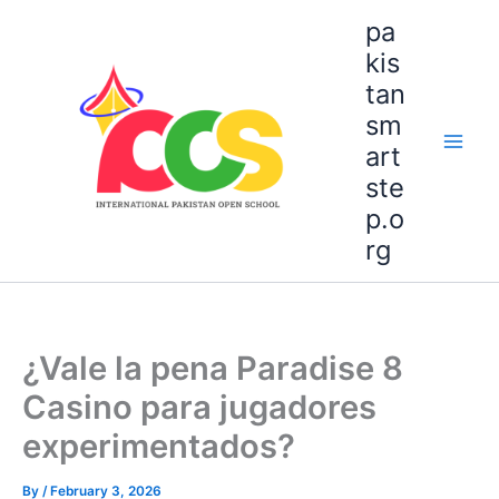
Skip
pa
to
kis
content
tan
sm
art
ste
p.o
rg
¿Vale la pena Paradise 8
Casino para jugadores
experimentados?
By
/
February 3, 2026