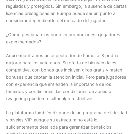
regulados y protegidos. Sin embargo, la ausencia de ciertas
licencias prestigiosas en Europa puede ser un punto a
considerar dependiendo del mercado del jugador.
¿Cómo gestionan los bonos y promociones a jugadores
experimentados?
Aquí encontramos un aspecto donde Paradise 8 podría
mejorar para los veteranos. Su oferta de bienvenida es
competitiva, con bonos que incluyen giros gratis y match
bonuses que captan la atención inicial. Pero para jugadores
con experiencia que entienden la importancia de los
términos y condiciones, las condiciones de apuesta
(wagering) pueden resultar algo restrictivas.
La plataforma también dispone de un programa de fidelidad
y niveles VIP, aunque su estructura no está lo
suficientemente detallada para garantizar beneficios