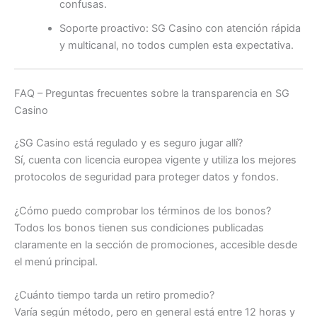
confusas.
Soporte proactivo: SG Casino con atención rápida
y multicanal, no todos cumplen esta expectativa.
FAQ – Preguntas frecuentes sobre la transparencia en SG
Casino
¿SG Casino está regulado y es seguro jugar allí?
Sí, cuenta con licencia europea vigente y utiliza los mejores
protocolos de seguridad para proteger datos y fondos.
¿Cómo puedo comprobar los términos de los bonos?
Todos los bonos tienen sus condiciones publicadas
claramente en la sección de promociones, accesible desde
el menú principal.
¿Cuánto tiempo tarda un retiro promedio?
Varía según método, pero en general está entre 12 horas y