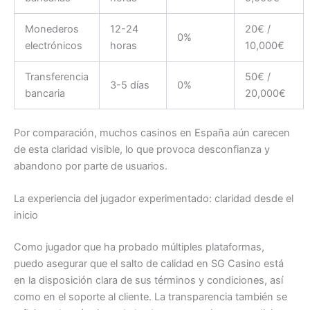
Monederos
12-24
20€ /
0%
electrónicos
horas
10,000€
Transferencia
50€ /
3-5 días
0%
bancaria
20,000€
Por comparación, muchos casinos en España aún carecen
de esta claridad visible, lo que provoca desconfianza y
abandono por parte de usuarios.
La experiencia del jugador experimentado: claridad desde el
inicio
Como jugador que ha probado múltiples plataformas,
puedo asegurar que el salto de calidad en SG Casino está
en la disposición clara de sus términos y condiciones, así
como en el soporte al cliente. La transparencia también se