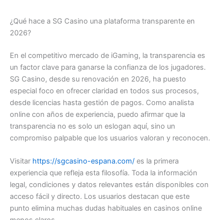
¿Qué hace a SG Casino una plataforma transparente en
2026?
En el competitivo mercado de iGaming, la transparencia es
un factor clave para ganarse la confianza de los jugadores.
SG Casino, desde su renovación en 2026, ha puesto
especial foco en ofrecer claridad en todos sus procesos,
desde licencias hasta gestión de pagos. Como analista
online con años de experiencia, puedo afirmar que la
transparencia no es solo un eslogan aquí, sino un
compromiso palpable que los usuarios valoran y reconocen.
Visitar
https://sgcasino-espana.com/
es la primera
experiencia que refleja esta filosofía. Toda la información
legal, condiciones y datos relevantes están disponibles con
acceso fácil y directo. Los usuarios destacan que este
punto elimina muchas dudas habituales en casinos online
menos claros.