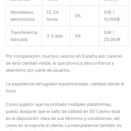
Monederos
12-24
20€ /
0%
electrónicos
horas
10,000€
Transferencia
50€ /
3-5 días
0%
bancaria
20,000€
Por comparación, muchos casinos en España aún carecen
de esta claridad visible, lo que provoca desconfianza y
abandono por parte de usuarios.
La experiencia del jugador experimentado: claridad desde el
inicio
Como jugador que ha probado múltiples plataformas,
puedo asegurar que el salto de calidad en SG Casino está
en la disposición clara de sus términos y condiciones, así
como en el soporte al cliente. La transparencia también se