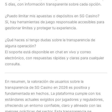
5 días, con información transparente sobre cada opción.
¿Puedo limitar mis apuestas o depósitos en SG Casino?
Sí, hay herramientas de juego responsable accesibles para
gestionar límites y proteger tu experiencia.
¿Qué haces si tengo dudas sobre la transparencia de
alguna operación?
El soporte está disponible en chat en vivo y correo
electrónico, con respuestas rápidas y claras para cualquier
consulta.
En resumen, la valoración de usuarios sobre la
transparencia de SG Casino en 2026 es positiva y
fundamentada en hechos. La plataforma cumple con los
estándares actuales exigidos por jugadores y reguladores,
ofreciendo un entorno confiable, claro y alineado con las
mejores prácticas del sector. Esta transparencia se