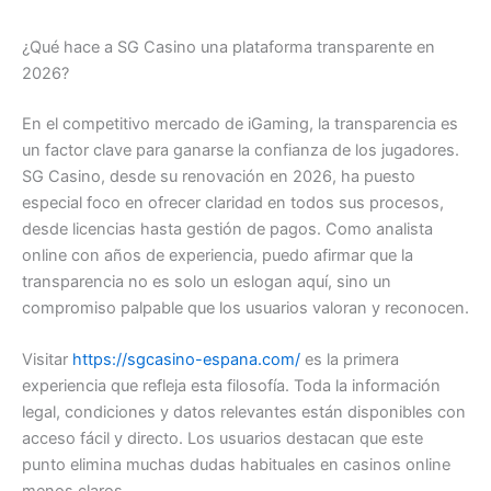
¿Qué hace a SG Casino una plataforma transparente en
2026?
En el competitivo mercado de iGaming, la transparencia es
un factor clave para ganarse la confianza de los jugadores.
SG Casino, desde su renovación en 2026, ha puesto
especial foco en ofrecer claridad en todos sus procesos,
desde licencias hasta gestión de pagos. Como analista
online con años de experiencia, puedo afirmar que la
transparencia no es solo un eslogan aquí, sino un
compromiso palpable que los usuarios valoran y reconocen.
Visitar
https://sgcasino-espana.com/
es la primera
experiencia que refleja esta filosofía. Toda la información
legal, condiciones y datos relevantes están disponibles con
acceso fácil y directo. Los usuarios destacan que este
punto elimina muchas dudas habituales en casinos online
menos claros.