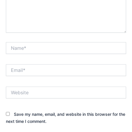
Name*
Email*
Website
Save my name, email, and website in this browser for the
next time I comment.