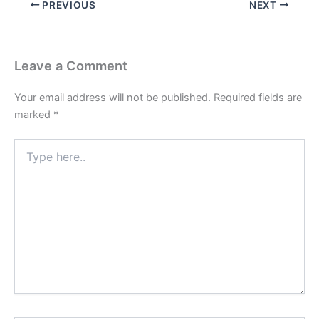
PREVIOUS
NEXT
Leave a Comment
Your email address will not be published.
Required fields are
marked
*
Type
here..