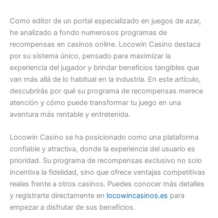
Como editor de un portal especializado en juegos de azar,
he analizado a fondo numerosos programas de
recompensas en casinos online. Locowin Casino destaca
por su sistema único, pensado para maximizar la
experiencia del jugador y brindar beneficios tangibles que
van más allá de lo habitual en la industria. En este artículo,
descubrirás por qué su programa de recompensas merece
atención y cómo puede transformar tu juego en una
aventura más rentable y entretenida.
Locowin Casino se ha posicionado como una plataforma
confiable y atractiva, donde la experiencia del usuario es
prioridad. Su programa de recompensas exclusivo no solo
incentiva la fidelidad, sino que ofrece ventajas competitivas
reales frente a otros casinos. Puedes conocer más detalles
y registrarte directamente en
locowincasinos.es
para
empezar a disfrutar de sus beneficios.