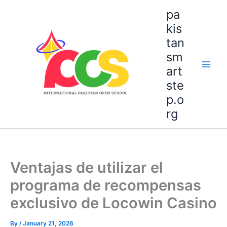
Skip
pa
to
kis
content
tan
sm
art
ste
p.o
rg
Ventajas de utilizar el
programa de recompensas
exclusivo de Locowin Casino
By
/
January 21, 2026