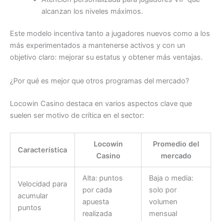
alcanzan los niveles máximos.
Este modelo incentiva tanto a jugadores nuevos como a los
más experimentados a mantenerse activos y con un
objetivo claro: mejorar su estatus y obtener más ventajas.
¿Por qué es mejor que otros programas del mercado?
Locowin Casino destaca en varios aspectos clave que
suelen ser motivo de crítica en el sector:
Locowin
Promedio del
Característica
Casino
mercado
Alta: puntos
Baja o media:
Velocidad para
por cada
solo por
acumular
apuesta
volumen
puntos
realizada
mensual