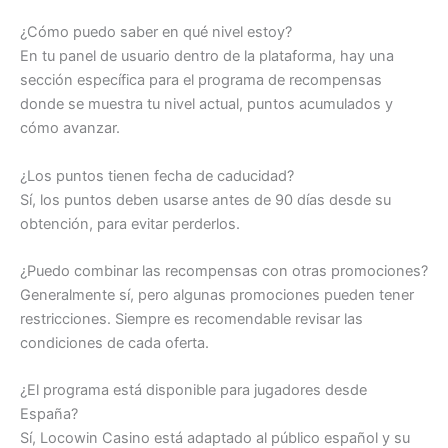
¿Cómo puedo saber en qué nivel estoy?
En tu panel de usuario dentro de la plataforma, hay una
sección específica para el programa de recompensas
donde se muestra tu nivel actual, puntos acumulados y
cómo avanzar.
¿Los puntos tienen fecha de caducidad?
Sí, los puntos deben usarse antes de 90 días desde su
obtención, para evitar perderlos.
¿Puedo combinar las recompensas con otras promociones?
Generalmente sí, pero algunas promociones pueden tener
restricciones. Siempre es recomendable revisar las
condiciones de cada oferta.
¿El programa está disponible para jugadores desde
España?
Sí, Locowin Casino está adaptado al público español y su