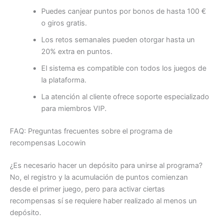
Puedes canjear puntos por bonos de hasta 100 €
o giros gratis.
Los retos semanales pueden otorgar hasta un
20% extra en puntos.
El sistema es compatible con todos los juegos de
la plataforma.
La atención al cliente ofrece soporte especializado
para miembros VIP.
FAQ: Preguntas frecuentes sobre el programa de
recompensas Locowin
¿Es necesario hacer un depósito para unirse al programa?
No, el registro y la acumulación de puntos comienzan
desde el primer juego, pero para activar ciertas
recompensas sí se requiere haber realizado al menos un
depósito.