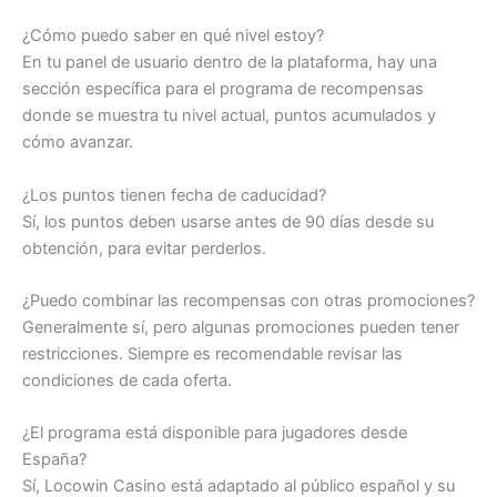
¿Cómo puedo saber en qué nivel estoy?
En tu panel de usuario dentro de la plataforma, hay una
sección específica para el programa de recompensas
donde se muestra tu nivel actual, puntos acumulados y
cómo avanzar.
¿Los puntos tienen fecha de caducidad?
Sí, los puntos deben usarse antes de 90 días desde su
obtención, para evitar perderlos.
¿Puedo combinar las recompensas con otras promociones?
Generalmente sí, pero algunas promociones pueden tener
restricciones. Siempre es recomendable revisar las
condiciones de cada oferta.
¿El programa está disponible para jugadores desde
España?
Sí, Locowin Casino está adaptado al público español y su