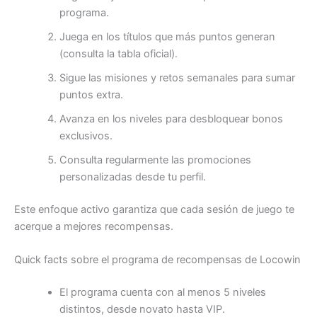
programa.
Juega en los títulos que más puntos generan
(consulta la tabla oficial).
Sigue las misiones y retos semanales para sumar
puntos extra.
Avanza en los niveles para desbloquear bonos
exclusivos.
Consulta regularmente las promociones
personalizadas desde tu perfil.
Este enfoque activo garantiza que cada sesión de juego te
acerque a mejores recompensas.
Quick facts sobre el programa de recompensas de Locowin
El programa cuenta con al menos 5 niveles
distintos, desde novato hasta VIP.