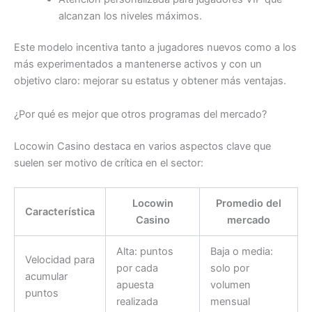
alcanzan los niveles máximos.
Este modelo incentiva tanto a jugadores nuevos como a los
más experimentados a mantenerse activos y con un
objetivo claro: mejorar su estatus y obtener más ventajas.
¿Por qué es mejor que otros programas del mercado?
Locowin Casino destaca en varios aspectos clave que
suelen ser motivo de crítica en el sector:
Locowin
Promedio del
Característica
Casino
mercado
Alta: puntos
Baja o media:
Velocidad para
por cada
solo por
acumular
apuesta
volumen
puntos
realizada
mensual