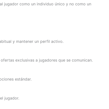
 al jugador como un individuo único y no como un
itual y mantener un perfil activo.
a ofertas exclusivas a jugadores que se comunican.
ociones estándar.
el jugador.