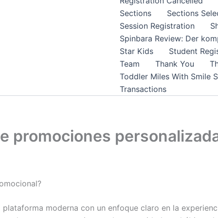
Registration Cancelled
Sections
Sections Sele
Session Registration
S
Spinbara Review: Der komp
Star Kids
Student Regis
Team
Thank You
Th
Toddler Miles With Smile 
Transactions
e promociones personalizada
romocional?
plataforma moderna con un enfoque claro en la experienci