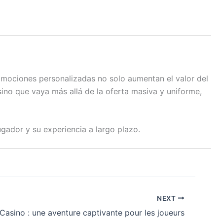
omociones personalizadas no solo aumentan el valor del
sino que vaya más allá de la oferta masiva y uniforme,
gador y su experiencia a largo plazo.
NEXT
 Casino : une aventure captivante pour les joueurs