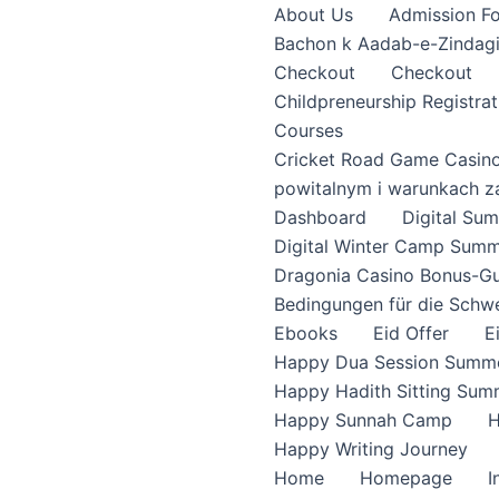
About Us
Admission F
Bachon k Aadab-e-Zindag
Checkout
Checkout
Childpreneurship Registrat
Courses
Cricket Road Game Casin
powitalnym i warunkach z
Dashboard
Digital S
Digital Winter Camp Summ
Dragonia Casino Bonus-Gu
Bedingungen für die Schw
Ebooks
Eid Offer
E
Happy Dua Session Summe
Happy Hadith Sitting Sum
Happy Sunnah Camp
H
Happy Writing Journey
Home
Homepage
I