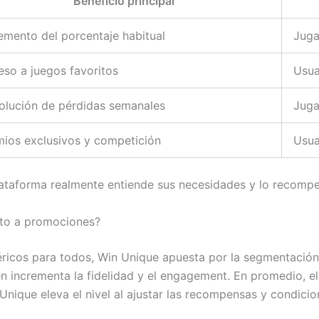
Beneficio principal
emento del porcentaje habitual
Juga
so a juegos favoritos
Usua
olución de pérdidas semanales
Juga
mios exclusivos y competición
Usua
plataforma realmente entiende sus necesidades y lo recomp
to a promociones?
icos para todos, Win Unique apuesta por la segmentación y
ién incrementa la fidelidad y el engagement. En promedio,
Unique eleva el nivel al ajustar las recompensas y condicion