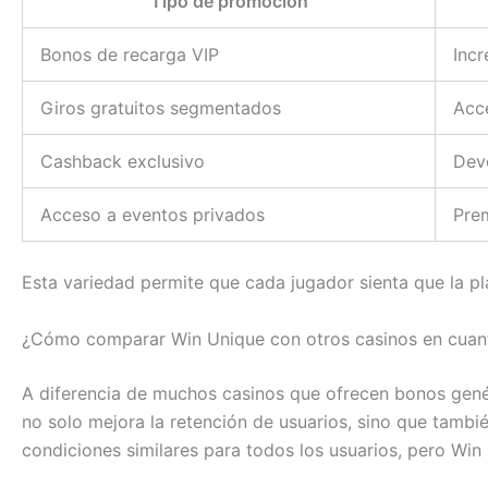
Tipo de promoción
Bonos de recarga VIP
Incr
Giros gratuitos segmentados
Acce
Cashback exclusivo
Dev
Acceso a eventos privados
Pre
Esta variedad permite que cada jugador sienta que la 
¿Cómo comparar Win Unique con otros casinos en cuan
A diferencia de muchos casinos que ofrecen bonos genér
no solo mejora la retención de usuarios, sino que tamb
condiciones similares para todos los usuarios, pero Win 