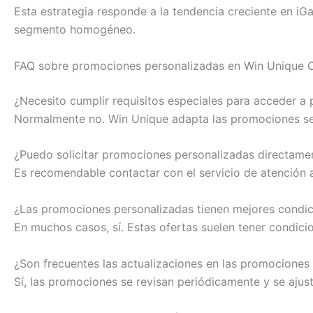
Esta estrategia responde a la tendencia creciente en i
segmento homogéneo.
FAQ sobre promociones personalizadas en Win Unique 
¿Necesito cumplir requisitos especiales para acceder a
Normalmente no. Win Unique adapta las promociones según
¿Puedo solicitar promociones personalizadas directame
Es recomendable contactar con el servicio de atención a
¿Las promociones personalizadas tienen mejores condi
En muchos casos, sí. Estas ofertas suelen tener condici
¿Son frecuentes las actualizaciones en las promociones
Sí, las promociones se revisan periódicamente y se ajus