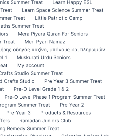
onics Summer Treat
Learn Happy ESL
Treat
Learn Space Science Summer Treat
ummer Treat
Little Patriotic Camp
Maths Summer Treat
iors
Mera Piyara Quran For Seniors
 Treat
Meri Pyari Namaz
πλήρης οδηγός καζίνο, μπόνους και πληρωμών
l 1
Muskurati Urdu Seniors
eat
My account
 Crafts Studio Summer Treat
d Crafts Studio
Pre Year 3 Summer Treat
at
Pre-O Level Grade 1 & 2
Pre-O Level Phase 1 Program Summer Treat
Program Summer Treat
Pre-Year 2
Pre-Year 3
Products & Resources
fers
Ramadan Juniors Club
ing Remedy Summer Treat