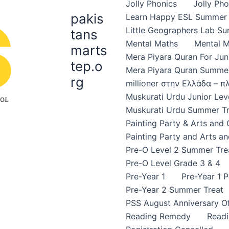
Jolly Phonics
Jolly Ph
pakis
Learn Happy ESL Summer 
Little Geographers Lab S
tans
Mental Maths
Mental 
marts
Mera Piyara Quran For Jun
tep.o
Mera Piyara Quran Summer
rg
millioner στην Ελλάδα – 
Muskurati Urdu Junior Leve
Muskurati Urdu Summer Tr
Painting Party & Arts and
Painting Party and Arts an
Pre-O Level 2 Summer Tre
Pre-O Level Grade 3 & 4
Pre-Year 1
Pre-Year 1 
Pre-Year 2 Summer Treat
PSS August Anniversary Of
Reading Remedy
Read