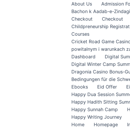
About Us
Admission F
Bachon k Aadab-e-Zindag
Checkout
Checkout
Childpreneurship Registrat
Courses
Cricket Road Game Casin
powitalnym i warunkach z
Dashboard
Digital S
Digital Winter Camp Summ
Dragonia Casino Bonus-Gu
Bedingungen für die Schw
Ebooks
Eid Offer
E
Happy Dua Session Summe
Happy Hadith Sitting Sum
Happy Sunnah Camp
H
Happy Writing Journey
Home
Homepage
I