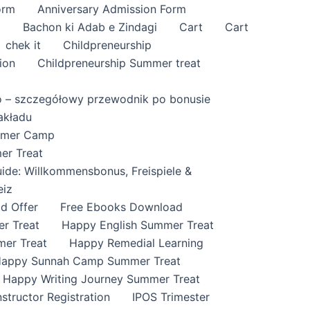
orm
Anniversary Admission Form
i
Bachon ki Adab e Zindagi
Cart
Cart
chek it
Childpreneurship
ion
Childpreneurship Summer treat
o – szczegółowy przewodnik po bonusie
akładu
ummer Camp
er Treat
ide: Willkommensbonus, Freispiele &
eiz
id Offer
Free Ebooks Download
r Treat
Happy English Summer Treat
mer Treat
Happy Remedial Learning
appy Sunnah Camp Summer Treat
Happy Writing Journey Summer Treat
nstructor Registration
IPOS Trimester