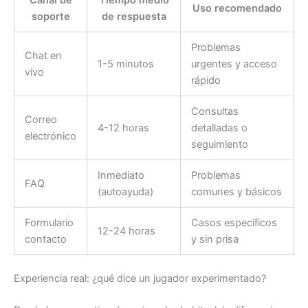
Uso recomendado
soporte
de respuesta
Problemas
Chat en
1-5 minutos
urgentes y acceso
vivo
rápido
Consultas
Correo
4-12 horas
detalladas o
electrónico
seguimiento
Inmediato
Problemas
FAQ
(autoayuda)
comunes y básicos
Formulario
Casos específicos
12-24 horas
contacto
y sin prisa
Experiencia real: ¿qué dice un jugador experimentado?