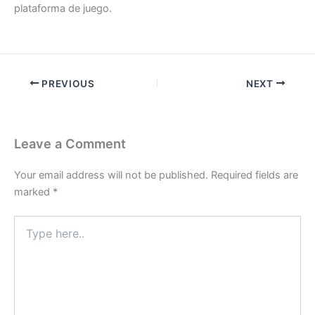
plataforma de juego.
PREVIOUS
NEXT
Leave a Comment
Your email address will not be published.
Required fields are
marked
*
Type
here..