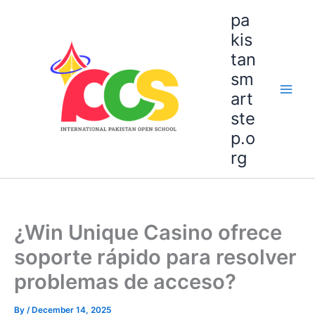
Skip
pa
to
kis
content
tan
sm
art
ste
p.o
rg
¿Win Unique Casino ofrece
soporte rápido para resolver
problemas de acceso?
By
/
December 14, 2025